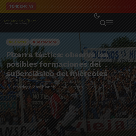
El detalle de la campaña de El Linqueño en el to
TENDENCIAS
Deporte
Destacados
Pizarra táctica: observá las
posibles formaciones del
superclásico del miércoles
Santiago Zambianchi
24 Febrero, 2020