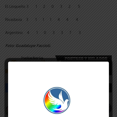
El Linqueño 3 1 2 0 3 2 5
Rivadavia 3 1 1 1 4 4 4
Argentino 4 1 0 3 3 7 3
Foto: Guadalupe Faccioli.
Publicación Anterior
Publicación Siguiente
Fútbol femenino:
Maratón del Carnaval
Rivadavia, con su
inclusiva