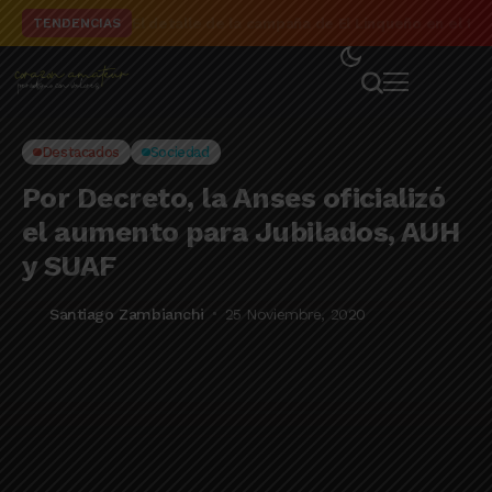
El detalle de la campaña de El Linqueño en el to
TENDENCIAS
Destacados
Sociedad
Por Decreto, la Anses oficializó
el aumento para Jubilados, AUH
y SUAF
Santiago Zambianchi
25 Noviembre, 2020