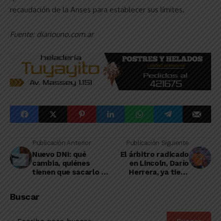
recaudación de la Anses para establecer sus límites.
Fuente: diariouno.com.ar
Publicación Anterior
Publicación Siguiente
Nuevo DNI: qué
El árbitro radicado
cambia, quiénes
en Lincoln, Darío
tienen que sacarlo y
Herrera, ya tiene
qué pasa con las
partido asignado por
versiones anteriores
la quinta de la Liga
Buscar
Profesional