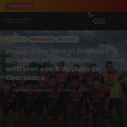
El detalle de la campaña de El Linqueño en el to
TENDENCIAS
Deporte
Destacados
Sociedad
Preparación para el Regional:
Rivadavia se midió en un
amistoso con 9 de Julio de
Chacabuco
Santiago Zambianchi
5 Octubre, 2022