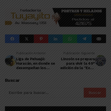
Publicación Anterior
Publicación Siguiente
Liga de Pehuajó:
Lincoln se prepara
Huracán, en donde se
para vivir la 49°
desempeñan los
edición de la “Expo
linqueños Schiavi y
Rural”
Viñales, a un paso de
Buscar
semifinales
Buscar