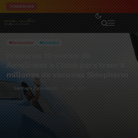
El detalle de la campaña de El Linqueño en el to
TENDENCIAS
Destacados
Sociedad
Preparan 10 vuelos de
Aerolíneas a China para traer 8
millones de vacunas Sinopharm
Santiago Zambianchi
1 Julio, 2021