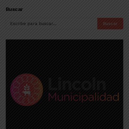
Culturales para
por el impacto de la
estimular el
inflación
Buscar
crecimiento en este
sector
Buscar