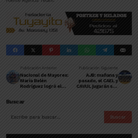
Fuente Agencia Télam.
Publicación Anterior
Publicación Siguiente
Nacional de Mayores:
AJB: mañana y
María Belén
pasado, el CAEL y
Rodríguez logró el
CAVUL jugarán sus
Bronce en 100
respectivos partidos
metros con vallas
de la quinta
Buscar
Buscar