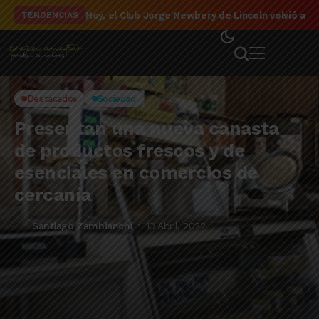
El detalle de la campaña de El Linqueño en el to
TENDENCIAS
Destacados
Sociedad
Presentan una nueva canasta
de productos frescos y de
esenciales en comercios de
cercanía
Santiago Zambianchi
10 Abril, 2022