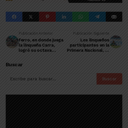
Publicación Anterior
Publicación Siguiente
Ferro, en donde juega
Los linqueños
la linqueña Carra,
participantes en la
logró su octava
Primera Nacional, ya
victoria en tiempo
conocen el
suplementario
cronograma de la
Buscar
segunda fecha
Buscar