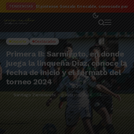
El detalle de la campaña de El Linqueño en el to
TENDENCIAS
Deporte
Destacados
Primera B: Sarmiento, en donde
juega la linqueña Díaz, conoce la
fecha de inicio y el formato del
torneo 2024
Santiago Zambianchi
6 Febrero, 2024