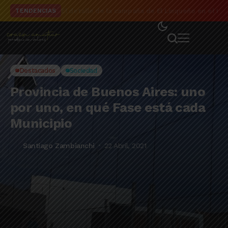
El detalle de la campaña de El Linqueño en el to
TENDENCIAS
Destacados
Sociedad
Provincia de Buenos Aires: uno
por uno, en qué Fase está cada
Municipio
Santiago Zambianchi
22 Abril, 2021