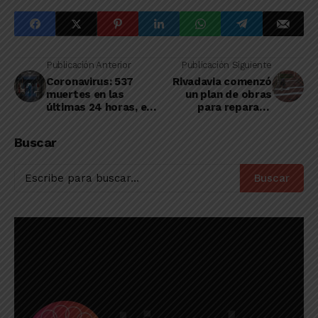
Publicación Anterior
Publicación Siguiente
Coronavirus: 537
Rivadavia comenzó
muertes en las
un plan de obras
últimas 24 horas, el
para reparar y
número más alto de
mejorar su pensión
lo que va de
Buscar
pandemia
Buscar