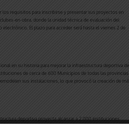
 los requisitos para inscribirse y presentar sus proyectos en
lubes-en-obra, donde la unidad técnica de evaluación del
o electrónico. El plazo para acceder será hasta el viernes 2 de
onal en su historia para mejorar la infraestructura deportiva d
tituciones de cerca de 600 Municipios de todas las provincias
e remodelen sus instalaciones, lo que provocó la creación de má
estructura deportiva proyecta alcanzar a 2.000 instituciones