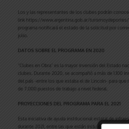
Los y las representantes de los clubes podrán conocer
link https://www.argentina.gob.ar/turismoydeportes/c
programa notificará el estado de la solicitud por corre
julio.
DATOS SOBRE EL PROGRAMA EN 2020
“Clubes en Obra” es la mayor inversión del Estado naci
clubes. Durante 2020, se acompañó a más de 1.100 ins
del país -entre los que estaba el de Lincoln- para qu
de 7.000 puestos de trabajo a nivel federal.
PROYECCIONES DEL PROGRAMA PARA EL 2021
Esta iniciativa de ayuda institucional estatal de infra
durante 2021, entre las que están incluidas: