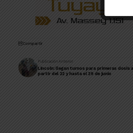
Compartir
Publicación Anterior
Lincoln: llegan turnos para primeras dosis 
partir del 22 y hasta el 29 de junio