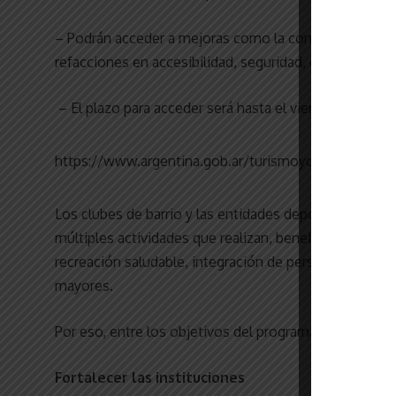
– Podrán acceder a mejoras como la construcción de e
refacciones en accesibilidad, seguridad, energía, cocin
– El plazo para acceder será hasta el viernes 2 de julio
https://www.argentina.gob.ar/turismoydeportes/clu
Los clubes de barrio y las entidades deportivas son g
múltiples actividades que realizan, benefician a las 
recreación saludable, integración de personas con dis
mayores.
Por eso, entre los objetivos del programa están:
Fortalecer las instituciones