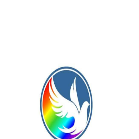
spacios deportivos en exterior, reformas en vestuarios,
a y pintura, entre otras.
 en el siguiente link:
bes-en-obra
eneradores de inclusión y oportunidades. A través de las
comunidades, proveen redes de contención social, educación,
capacidad y cuidado de niñas, niños, adolescentes y adultos