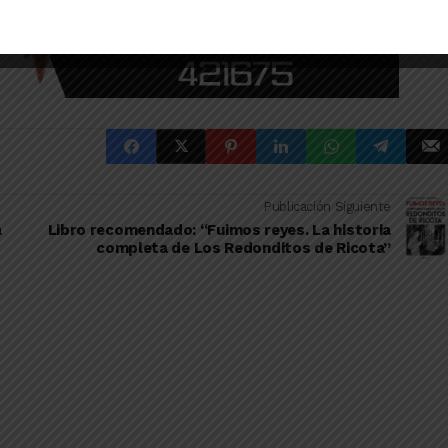
Publicación Siguiente
a
Libro recomendado: “Fuimos reyes. La historia
completa de Los Redonditos de Ricota”