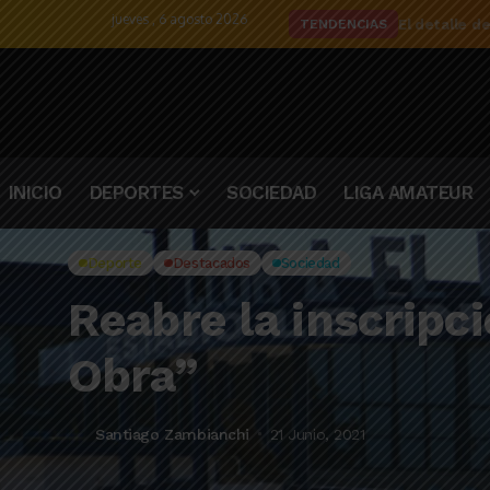
jueves , 6 agosto 2026
El detalle d
TENDENCIAS
INICIO
DEPORTES
SOCIEDAD
LIGA AMATEUR
Deporte
Destacados
Sociedad
Reabre la inscripc
Obra”
Santiago Zambianchi
21 Junio, 2021