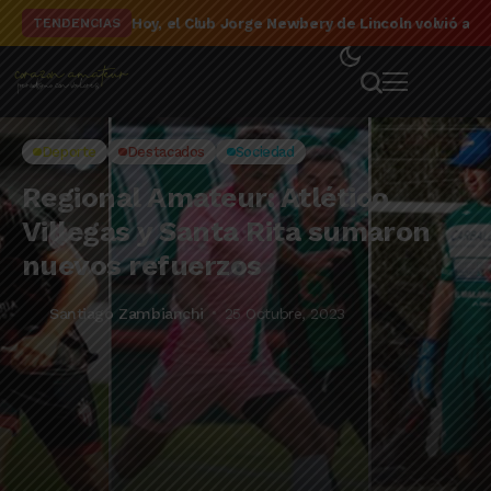
El detalle de la campaña de El Linqueño en el to
TENDENCIAS
Deporte
Destacados
Sociedad
Regional Amateur: Atlético
Villegas y Santa Rita sumaron
nuevos refuerzos
Santiago Zambianchi
25 Octubre, 2023