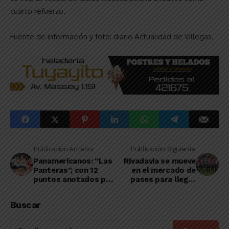
cuarto refuerzo.
Fuente de información y foto: diario Actualidad de Villegas.
Publicación Anterior
Publicación Siguiente
Panamericanos: “Las
Rivadavia se mueve
Panteras”, con 12
en el mercado de
puntos anotados por
pases para llegar
la linqueña García, le
reforzado al Torneo
ganó a Chile y están
Regional Amateur
Buscar
en “semis”