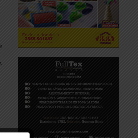
e
es
,