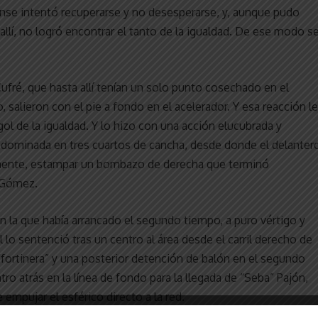
ense intentó recuperarse y no desesperarse, y, aunque pudo
lí, no logró encontrar el tanto de la igualdad. De ese modo s
ré, que hasta allí tenían un solo punto cosechado en el
salieron con el pie a fondo en el acelerador. Y esa reacción l
 gol de la igualdad. Y lo hizo con una acción elucubrada y
 dominada en tres cuartos de cancha, desde donde el delantero
almente, estampar un bombazo de derecha que terminó
o Gómez.
n la que había arrancado el segundo tiempo, a puro vértigo y
lo sentenció tras un centro al área desde el carril derecho de
 “fortinera” y una posterior detención de balón en el segundo
ro atrás en la línea de fondo para la llegada de “Seba” Pajón,
e empujar el esférico directo a la red.