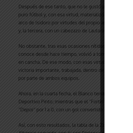
Después de ese tanto, que no le gustó para nada al Cel
puro fútbol y, con esa virtud, materializó tres accion
arco de Isidoro por virtudes del propio arquero blanco
y, la tercera, con un cabezazo de Lautaro Giménez.
No obstante, tras esas ocasiones nítidas de conversió
conoce desde hace tiempo, volvió a tomar el control 
en cancha. De ese modo, con esas virtudes y aplomo, 
victoria importante, trabajada, dentro de un encuent
por parte de ambos equipos.
Ahora, en la cuarta fecha, el Blanco tendrá que medirs
Deportivo Pinto; mientras que el “Fortín” recibirá a Ri
“Depor” por 1 a 0, con un gol convertido por el delante
Así, con esto resultados, la tabla de la Zona 11 qued
Albirrojo segundo, con 6; con Pintense tercero, con 4;