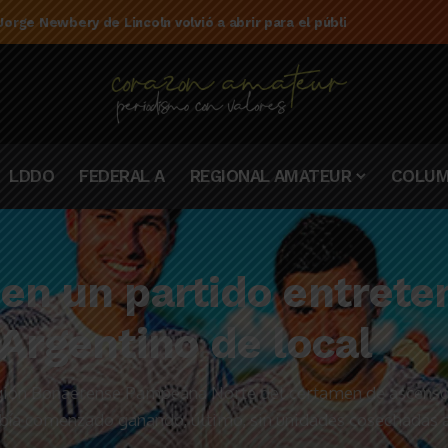
e la campaña de El Linqueño en el torneo Federal A 2025/2026
LDDO
FEDERAL A
REGIONAL AMATEUR
COLUM
en un partido entreten
 Argentino de local
Región Bonaerense Pampeana Norte del certamen de ascenso,
 había comenzado ganando, último, sin unidades cosechadas 