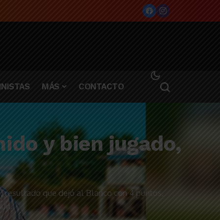
NISTAS
MÁS
CONTACTO
ido y bien jugado,
 resultado que dejó al Blanco con 4 puntos,
aún.