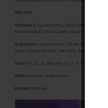
SÍNTESIS
Pintense 2:
Agustín Isidoro, Paulo Clavería, Samuel B
Nicolás Manuel, Ulises Clavería, Fausto Guagnini, Seb
Argentino 1:
Laurato Gómez, Tomás Figueredo, Felip
Heras, Lautaro Giménez, Alan Sáinz, Ángel Cárdenas,
Goles:
PT, 22’, A. Sáinz (A).- ST, 7’, A. García (P); y 9’, 
Árbitro:
Lautaro Martín Duarte.
Estadio:
Pintense.