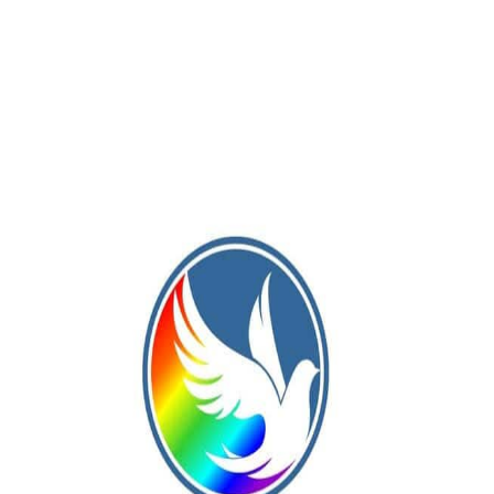
este, el propio elenco dirigido de Matías Cavalli reaccionó a
es clarísimas de gol seguidas que no terminaron en el fondo del
. Las dos primeras fueron con sendos disparos directo al arco,
n, Pintense, con criterio y experiencia de equipo que se
de las acciones de juego con el domino del balón y los tiempo
pudo frenar la estampida de Argentino y cerrar, finalmente, un
ro que, como se había mencionado antes, fue de muy buen niva
e de visitante con su clásico adversario y puntero de la zona,
vadavia de Lincoln, que, esta tarde, fue vencido por el propio
ro José María Irusta.
ó con Deportivo Pinto posicionado primero, con 7 puntos; con el
 y con Argentino cuarto, sin unidades todavía.