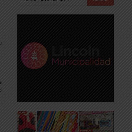
a
e
o