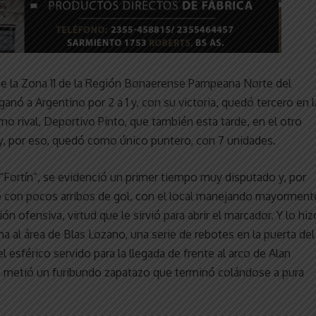
 de la Zona 11 de la Región Bonaerense Pampeana Norte del
anó a Argentino por 2 a 1 y, con su victoria, quedó tercero en l
erno rival, Deportivo Pinto, que también esta tarde, en el otro
 y, por eso, quedó como único puntero, con 7 unidades.
l “Fortín”, se evidenció un primer tiempo muy disputado y, por
con pocos arribos de gol, con el local manejando mayorment
n ofensiva, virtud que le sirvió para abrir el marcador. Y lo hiz
a al área de Blas Lozano, una serie de rebotes en la puerta del
 esférico servido para la llegada de frente al arco de Alan
ha, metió un furibundo zapatazo que terminó colándose a pura