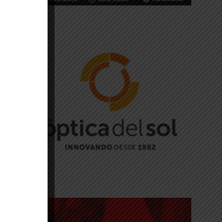
s
a
l