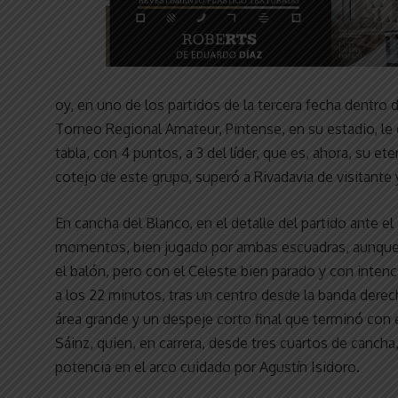
oy, en uno de los partidos de la tercera fecha dentro
Torneo Regional Amateur, Pintense, en su estadio, le g
tabla, con 4 puntos, a 3 del líder, que es, ahora, su et
cotejo de este grupo, superó a Rivadavia de visitante
En cancha del Blanco, en el detalle del partido ante e
momentos, bien jugado por ambas escuadras, aunque 
el balón, pero con el Celeste bien parado y con intenció
a los 22 minutos, tras un centro desde la banda derech
área grande y un despeje corto final que terminó con el
Sáinz, quien, en carrera, desde tres cuartos de canc
potencia en el arco cuidado por Agustín Isidoro.