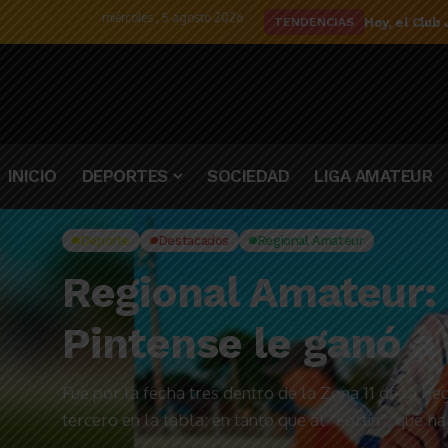
miércoles , 5 agosto 2026
El detalle d
TENDENCIAS
INICIO
DEPORTES
SOCIEDAD
LIGA AMATEUR
Deporte
Destacados
Regional Amateur
Regional Amateur: 
Pintense le ganó a
Fue por la fecha tres dentro de la Zona 11 de la 
tercero en la tabla; en tanto que al “Fortín”, que