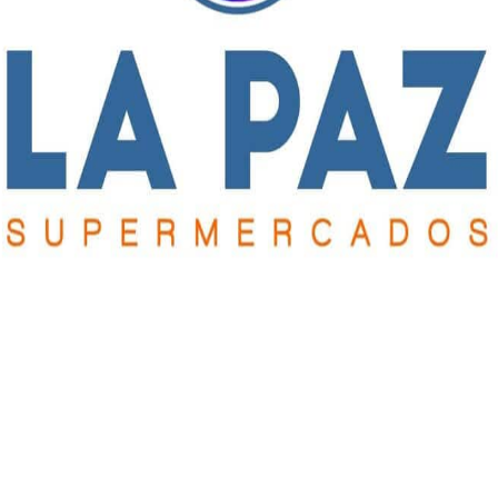
arrera, Leandro Contreras, Alan Sarmiento, Milo Banegas,
astián Pajón y Agustín García.
DT:
Oscar Cufré.
e Rodríguez, Diego Muñoz, Ángel Bayón, Gerónimo De Las
 Jenaro Mango y Blas Lozano.
DT:
Matías Cavalli.
S. Pajón (P).