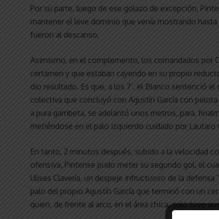
Por su parte, luego de ese golazo de excepción, Pint
mantener el leve dominio que venía mostrando hasta al
fueron al descanso.
Asimismo, en el complemento, los comandados por Cuf
certamen y que estaban cayendo en su propio reducto, 
dio resultado. Es que, a los 7’, el Blanco sentenció el
colectiva que concluyó con Agustín García con pelota
a pura gambeta, se adelantó unos metros, para, fin
metiéndose en el palo izquierdo cuidado por Lautar
En tanto, 2 minutos después, subido a la velocidad co
ofensiva, Pintense pudo meter su segundo gol, el cual 
Ulises Clavería, un despeje infructuoso de la defensa
palo del propio Agustín García que terminó con un cent
quien, de frente al arco, en el área chica, solo tuvo qu