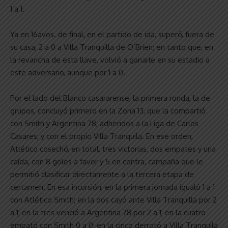
1 a 1.
Ya en 16avos. de final, en el partido de ida, superó, fuera de
su casa, 2 a 0 a Villa Tranquilla de O’Brien; en tanto que, en
la revancha de esta llave, volvió a ganarle en su estadio a
este adversario, aunque por 1 a 0.
Por el lado del Blanco casararense, la primera ronda, la de
grupos, concluyó primero en la Zona 13, que la compartió
con Smith y Argentina 78, adheridos a la Liga de Carlos
Casares; y con el propio Villa Tranquila. En ese orden,
Atlético cosechó, en total, tres victorias, dos empates y una
caída, con 8 goles a favor y 5 en contra, campaña que le
permitió clasificar directamente a la tercera etapa de
certamen. En esa incursión, en la primera jornada igualó 1 a 1
con Atlético Smith; en la dos cayó ante Villa Tranquilla por 2
a 1; en la tres venció a Argentina 78 por 2 a 1; en la cuatro
empató con Smith 0 a 0; en la cinco derrotó a Villa Tranquila