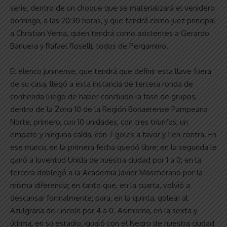
serie, dentro de un choque que se materializará el venidero
domingo, a las 20:30 horas, y que tendrá como juez principal
a Christian Verna, quien tendrá como asistentes a Gerardo
Banuera y Rafael Roselli, todos de Pergamino.
El elenco juninense, que tendrá que definir esta llave fuera
de su casa, llegó a esta instancia de tercera ronda de
contienda luego de haber concluido la fase de grupos,
dentro de la Zona 10 de la Región Bonaerense Pampeana
Norte, primero, con 10 unidades, con tres triunfos, un
empate y ninguna caída, con 7 goles a favor y 1 en contra. En
ese marco, en la primera fecha quedó libre; en la segunda le
ganó a Juventud Unida de nuestra ciudad por 1 a 0; en la
tercera doblegó a la Academia Javier Mascherano por la
misma diferencia; en tanto que, en la cuarta, volvió a
descansar formalmente; para, en la quinta, golear al
Azulgrana de Lincoln por 4 a 0. Asimismo, en la sexta y
última, en su estadio, igualó con el Negro de nuestra ciudad