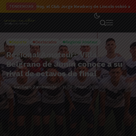
El detalle de la campaña de El Linqueño en el to
TENDENCIAS
Deporte
Destacados
Regional Amateur
Regional Amateur: Villa
Belgrano de Junín conoce a su
rival de octavos de final
Santiago Zambianchi
10 Diciembre, 2025