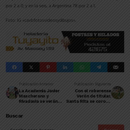
por 2 a 0; y en la seis, a Argentina 78 por 2 a 1.
Foto: IG «cavbfotosvideosydibujos».
Publicación Anterior
Publicación Siguiente
La Academia Javier
Con el roberense
Mascherano y
Verón de titular,
Rivadavia se verán
Santa Rita se coronó
las caras en octavos
campeón del año de
de la Región
la Liga de Villegas
Buscar
Bonaerense
Pampeana Norte