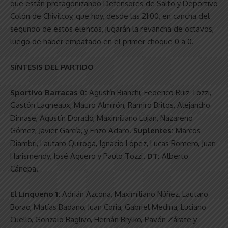
que están protagonizando Defensores de Salto y Deportivo
Colón de Chivilcoy, que hoy, desde las 21:00, en cancha del
segundo de estos elencos, jugarán la revancha de octavos,
luego de haber empatado en el primer choque 0 a 0.
SÍNTESIS DEL PARTIDO
Sportivo Barracas 0:
Agustín Bianchi, Federico Ruiz Tozzi,
Gastón Lagneaux, Mauro Almirón, Ramiro Britos, Alejandro
Dimase, Agustín Dorado, Maximiliano Lujan, Nazareno
Gómez, Javier García, y Enzo Adaro.
Suplentes:
Marcos
Diambri, Lautaro Quiroga, Ignacio López, Lucas Romero, Juan
Harismendy, José Aguero y Paulo Tozzi.
DT:
Alberto
Cánepa.
El Linqueño 1:
Adrián Azcona, Maximiliano Núñez, Lautaro
Borao, Matías Badano, Juan Coria, Gabriel Medina, Luciano
Cuello, Gonzalo Baglivo, Hernán Brylko, Pavón Zárate y