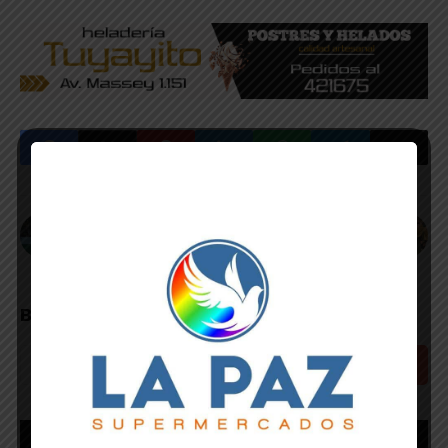
Publicación Anterior
Publicación Siguiente
Final Liga de Villegas:
Liga de 9 de Julio:
con un gol polémico,
con dos goles de
Ingeniero derrotó al
Perujo y uno de
Santa Rita donde
“Maxi” Acosta, Once
juega el roberense
Tigres goleó a El
Buscar
"Nico" Verón
Fortín y quedó
segundo
Buscar