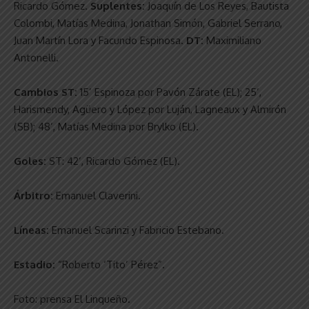
Ricardo Gómez.
Suplentes:
Joaquín de Los Reyes, Bautista
Colombi, Matías Medina, Jonathan Simón, Gabriel Serrano,
Juan Martín Lora y Facundo Espinosa.
DT:
Maximiliano
Antonelli.
Cambios ST:
15’ Espinoza por Pavón Zárate (EL); 25’,
Harismendy, Agüero y López por Luján, Lagneaux y Almirón
(SB); 48’, Matías Medina por Brylko (EL).
Goles:
ST: 42’, Ricardo Gómez (EL).
Árbitro:
Emanuel Claverini.
Líneas:
Emanuel Scarinzi y Fabricio Estebano.
Estadio:
“Roberto ‘Tito’ Pérez”.
Foto: prensa El Linqueño.