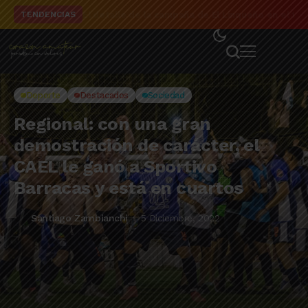
El detalle de la campaña de El Linqueño en el to
TENDENCIAS
Deporte
Destacados
Sociedad
Regional: con una gran
demostración de carácter, el
CAEL le ganó a Sportivo
Barracas y está en cuartos
Santiago Zambianchi
5 Diciembre, 2022