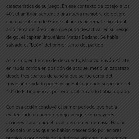
característica de su juego. En ese contexto de cotejo, a los
40’, el anfitrión sentenció una nueva maniobra de peligro
con una entrada de Gómez al área y un remate directo al
arco cerca del área chica que pudo desactivar en su riesgo
de gol el capitán linqueñista Matías Badano. Se había
salvado el “León” del primer tanto del partido.
Asimismo, en tiempo de descuento, Mauricio Pavón Zárate,
en rauda corrida en posición de ataque, metió un zapatazo
desde tres cuartos de cancha que se fue cerca del
travesaño cuidado por Bianchi. Había querido sorprender el
“10” de El Linqueño al portero local. Y casi lo había logrado.
Con esa acción concluyó el primer período, que había
evidenciado un tiempo parejo, aunque con mayores
acciones claras para el local, pero no en demasía. Habían
sido solo un par, que no habían trascendido por errores
propios o por pericia de la defensa visitante, que también