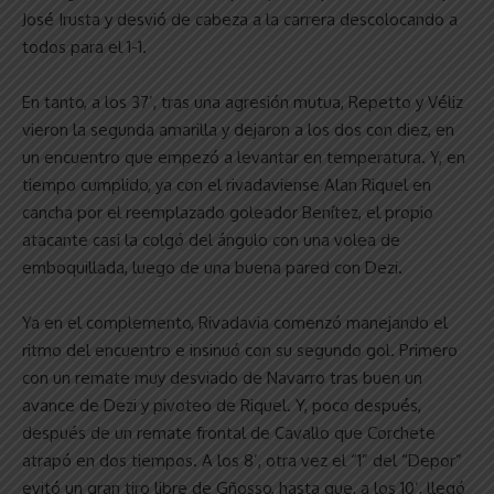
José Irusta y desvió de cabeza a la carrera descolocando a
todos para el 1-1.
En tanto, a los 37’, tras una agresión mutua, Repetto y Véliz
vieron la segunda amarilla y dejaron a los dos con diez, en
un encuentro que empezó a levantar en temperatura. Y, en
tiempo cumplido, ya con el rivadaviense Alan Riquel en
cancha por el reemplazado goleador Benítez, el propio
atacante casi la colgó del ángulo con una volea de
emboquillada, luego de una buena pared con Dezi.
Ya en el complemento, Rivadavia comenzó manejando el
ritmo del encuentro e insinuó con su segundo gol. Primero
con un remate muy desviado de Navarro tras buen un
avance de Dezi y pivoteo de Riquel. Y, poco después,
después de un remate frontal de Cavallo que Corchete
atrapó en dos tiempos. A los 8’, otra vez el “1” del “Depor”
evitó un gran tiro libre de Gñosso, hasta que, a los 10’, llegó