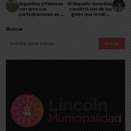
Argentino y Pintense
El linqueño González
cerraron sus
convirtió uno de los
participaciones en el
goles que le valió a
Regional con un
Estudiantes quedar
empate
en las puertas del
Buscar
ascenso a Primera
Buscar