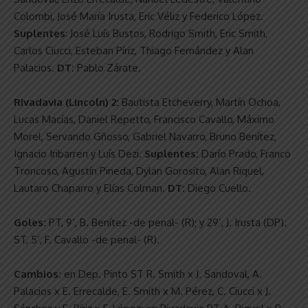
Colombi, José María Irusta, Eric Véliz y Federico López.
Suplentes
: José Luís Bustos, Rodrigo Smith, Eric Smith,
Carlos Ciucci, Esteban Píriz, Thiago Fernández y Alan
Palacios.
DT:
Pablo Zárate.
Rivadavia (Lincoln) 2:
Bautista Etcheverry, Martín Ochoa,
Lucas Macías, Daniel Repetto, Francisco Cavallo, Máximo
Morel, Servando Gñosso, Gabriel Navarro, Bruno Benítez,
Ignacio Iribarren y Luís Dezi.
Suplentes:
Darío Prado, Franco
Troncoso, Agustín Pineda, Dylan Gorosito, Alan Riquel,
Lautaro Chaparro y Elías Colman.
DT:
Diego Cuello.
Goles:
PT, 9’, B. Benítez -de penal- (R); y 29’, J. Irusta (DP).
ST, 5’, F. Cavallo -de penal- (R).
Cambios:
en Dep. Pinto ST R. Smith x J. Sandoval, A.
Palacios x E. Errecalde, E. Smith x M. Pérez, C. Ciucci x J.