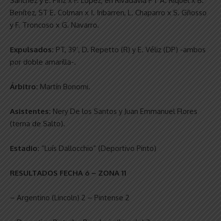
Sánchez y E. Píriz x F. López; en Rivadavia PT A. Riquel x B.
Benítez, ST E. Colman x I. Iribarren, L. Chaparro x S. Gñosso
y F. Troncoso x G. Navarro.
Expulsados:
PT, 39’, D. Repetto (R) y E. Véliz (DP) -ambos
por doble amarilla-.
Árbitro:
Martín Bonomi.
Asistentes:
Nery De los Santos y Juan Emmanuel Flores
(terna de Salto).
Estadio:
“Luís Dallocchio” (Deportivo Pinto)
RESULTADOS FECHA 6 – ZONA 11
– Argentino (Lincoln) 2 – Pintense 2