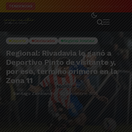
El detalle de la campaña de El Linqueño en el to
TENDENCIAS
Deporte
Destacados
Regional Amateur
Regional: Rivadavia le ganó a
Deportivo Pinto de visitante y,
por eso, terminó primero en la
Zona 11
Santiago Zambianchi
22 Noviembre, 2025