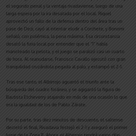
el segundo penal y la ventaja rivadaviense, luego de una
larga espera por la ira desatada por el local. Riquel
aprovechó un fallo de la defensa dentro del área tras un
pase de Dezi, cayó al intentar eludir a Corchete, y Bonomi
señaló, con polémica, la pena máxima. Esa circunstancia
desató la furia local por entender que el “1” había
manoteado la pelota, y el juego se paralizó casi un cuarto
de hora. Al reanudarse, Francisco Cavallo ejecutó con gran
tranquilidad cruzándola pegada al palo, y estampó el 2-1.
Tras ese tanto, el Albirrojo aguantó el triunfo ante la
búsqueda del cuadro foráneo, y se agigantó la figura de
Bautista Etcheverry atajando en más de una ocasión lo que
era la igualdad de los de Pablo Zárate.
Por su parte, tras diez minutos de descuento, el saltense
decretó el final, Rivadavia festejó el 2-1 y aseguró el primer
lugar de la Zona 11. Ahora, el Albirrojo tendrá varios días