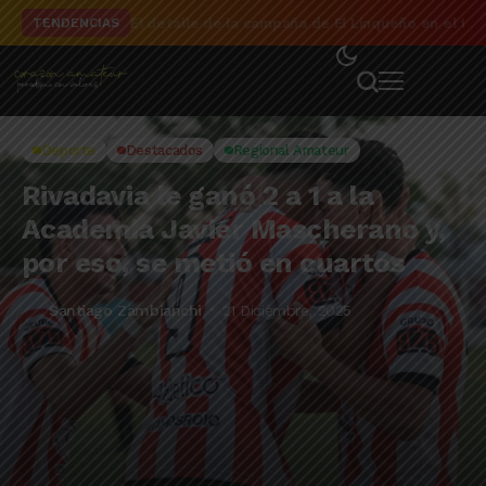
El detalle de la campaña de El Linqueño en el to
TENDENCIAS
Deporte
Destacados
Regional Amateur
Rivadavia le ganó 2 a 1 a la
Academia Javier Mascherano y,
por eso, se metió en cuartos
Santiago Zambianchi
21 Diciembre, 2025