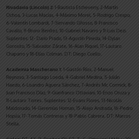
Rivadavia (Lincoln) 2
: 1-Bautista Etcheverry, 2-Martín
Ochoa, 3-Lucas Macías, 4-Máximo Morel, 5-Rodrigo Crespo,
6-Valentín Lombardi, 7-Servando Gñosso, 8-Francisco
Cavallo, 9-Bruno Benítez, 10-Gabriel Navarro y 11-Luis Dezi.
Suplentes: 12- Darío Prado, 13-Agustín Pineda, 14-Dylan
Gorosito, 15-Salvador Zárate, 16-Alan Riquel, 17-Lautaro
Chaparro y 18-Elías Colman. DT: Diego Cuello.
Academia Mascherano 1:
1-Gastón Ríos, 2-Manuel
Reynoso, 3-Santiago Loeda, 4-Gabriel Medina, 5-Julián
Haedo, 6-Lisandro Aguera Sánchez, 7-Andrés Mc Cormick, 8-
Juan Francisco Díaz, 9-Gianfranco Ottaviani, 10-Enzo Oruza y
11-Lautaro Torres. Suplentes: 12-Evans Flores, 13-Nicolás
Maldonado, 14-Geremías Homan, 15-Alejo Andrada, 16-Pedro
Hopúa, 17-Tomás Contreras y 18-Pablo Cabrera. DT: Marcos
Stella.