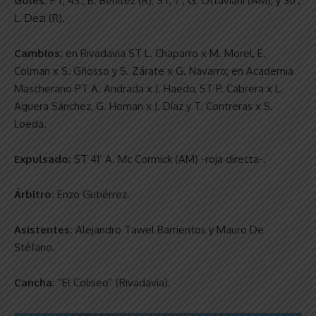
Goles:
PT, 43’, B. Benítez (R); ST, 7’, G. Ottaviani (AM); y 30’,
L. Dezi (R).
Cambios:
en Rivadavia ST L. Chaparro x M. Morel, E.
Colman x S. Gñosso y S. Zárate x G. Navarro; en Academia
Mascherano PT A. Andrada x J. Haedo, ST P. Cabrera x L.
Aguera Sánchez, G. Homan x J. Díaz y T. Contreras x S.
Loeda.
Expulsado:
ST 41’ A. Mc Cormick (AM) -roja directa-.
Árbitro:
Enzo Gutiérrez.
Asistentes:
Alejandro Tawel Barrientos y Mauro De
Stéfano.
Cancha:
“El Coliseo” (Rivadavia).