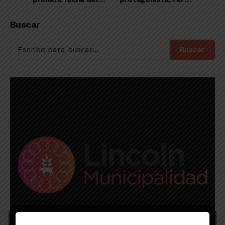
torneo Nocturno de
se consagró
la LDDO en Primera
campeón del
Buscar
Apertura de la Liga
Femenina de Básquet
Buscar