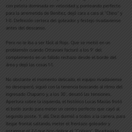
con pelota dominada en velocidad y, punteando perfecto
para la arremetida de Benítez, dejó cara a cara al “Chino” y
1-0. Definición certera del goleador y festejo rivadaviense
antes del descanso.
Pero no le iba a ser fácil al Rojo. Que se metió en un
problemón cuando Ottaviani facturó a los 9’ del
complemento en un fallido rechazo desde el borde del
área y dejó las cosas 1-1.
No obstante el momento delicado, el equipo rivadaviense
no desesperó, siguió con la tenencia buscando al ritmo del
ingresado Chaparro y, a los 30’, desató las tensiones.
Apertura sobre la izquierda, el histórico Lucas Macías frotó
el botín zurdo para meter un centro perfecto que cayó al
segundo poste. Y, allí, Dezi durmió a todos a la carrera, para
llegar frontal saltando, meter el frentazo goleador y
estampar el 2-1 que hizo delirar el “Coliseo”. Rivadavia lo