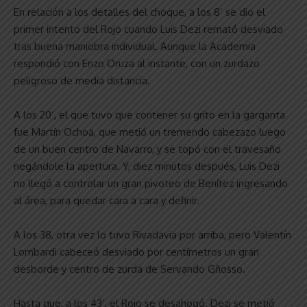
En relación a los detalles del choque, a los 8’ se dio el
primer intento del Rojo cuando Luis Dezi remató desviado
tras buena maniobra individual. Aunque la Academia
respondió con Enzo Oruza al instante, con un zurdazo
peligroso de media distancia.
A los 20’, el que tuvo que contener su grito en la garganta
fue Martín Ochoa, que metió un tremendo cabezazo luego
de un buen centro de Navarro, y se topó con el travesaño
negándole la apertura. Y, diez minutos después, Luis Dezi
no llegó a controlar un gran pivoteo de Benítez ingresando
al área, para quedar cara a cara y definir.
A los 38, otra vez lo tuvo Rivadavia por arriba, pero Valentín
Lombardi cabeceó desviado por centímetros un gran
desborde y centro de zurda de Servando Gñosso.
Hasta que, a los 43’, el Rojo se desahogó. Dezi se metió