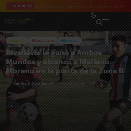
El detalle de la campaña de El Linqueño en el to
TENDENCIAS
Deporte
Destacados
Sociedad
Rivadavia le ganó a Ambos
Mundos y alcanzó a Mariano
Moreno en la punta de la Zona B
Santiago Zambianchi
10 Septiembre, 2022