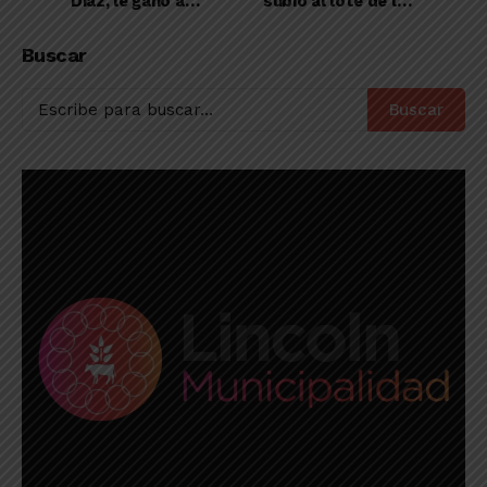
Díaz, le ganó a
subió al lote de los
Argentinos y quedó
escoltas
en el quinto lugar
Buscar
Buscar