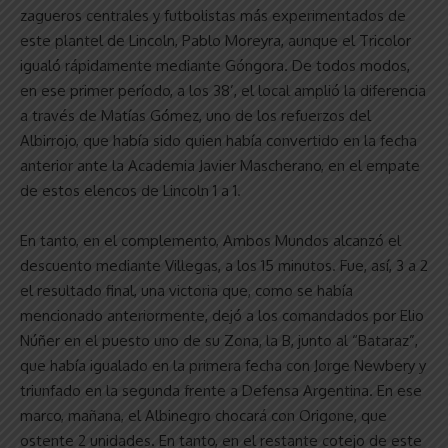
zagueros centrales y futbolistas más experimentados de
este plantel de Lincoln, Pablo Moreyra, aunque el Tricolor
igualó rápidamente mediante Góngora. De todos modos,
en ese primer período, a los 38’, el local amplió la diferencia
a través de Matías Gómez, uno de los refuerzos del
Albirrojo, que había sido quien había convertido en la fecha
anterior ante la Academia Javier Mascherano, en el empate
de estos elencos de Lincoln 1 a 1.
En tanto, en el complemento, Ambos Mundos alcanzó el
descuento mediante Villegas, a los 15 minutos. Fue, así, 3 a 2
el resultado final, una victoria que, como se había
mencionado anteriormente, dejó a los comandados por Elio
Núñer en el puesto uno de su Zona, la B, junto al “Bataraz”,
que había igualado en la primera fecha con Jorge Newbery y
triunfado en la segunda frente a Defensa Argentina. En ese
marco, mañana, el Albinegro chocará con Origone, que
ostente 2 unidades. En tanto, en el restante cotejo de este