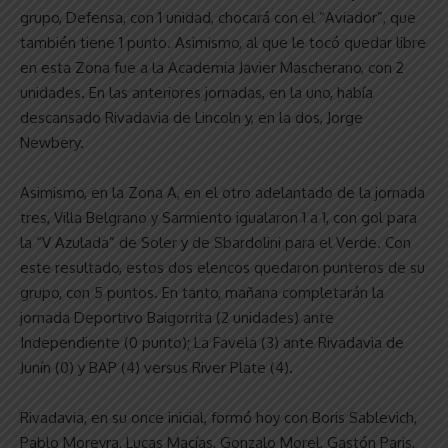
grupo, Defensa, con 1 unidad, chocará con el “Aviador”, que
también tiene 1 punto. Asimismo, al que le tocó quedar libre
en esta Zona fue a la Academia Javier Mascherano, con 2
unidades. En las anteriores jornadas, en la uno, había
descansado Rivadavia de Lincoln y, en la dos, Jorge
Newbery.
Asimismo, en la Zona A, en el otro adelantado de la jornada
tres, Villa Belgrano y Sarmiento igualaron 1 a 1, con gol para
la “V Azulada” de Soler y de Sbardolini para el Verde. Con
este resultado, estos dos elencos quedaron punteros de su
grupo, con 5 puntos. En tanto, mañana completarán la
jornada Deportivo Baigorrita (2 unidades) ante
Independiente (0 punto); La Favela (3) ante Rivadavia de
Junín (0) y BAP (4) versus River Plate (4).
Rivadavia, en su once inicial, formó hoy con Boris Sablevich,
Pablo Moreyra, Lucas Macías, Gonzalo Morel, Gastón Paris,