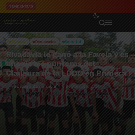
El detalle de la campaña de El Linqueño en el to
TENDENCIAS
Deporte
Destacados
Sociedad
Rivadavia le ganó a la Favela y es
uno de los punteros del
Clausura de la LDDO en Primera
Santiago Zambianchi
9 Septiembre, 2024