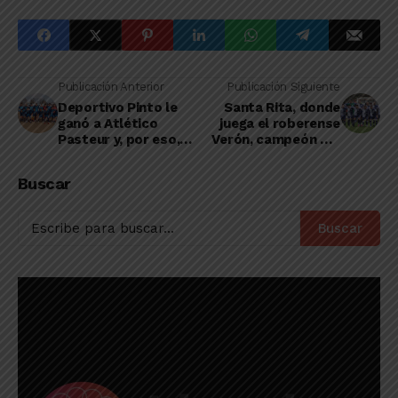
Publicación Anterior
Publicación Siguiente
Deportivo Pinto le
Santa Rita, donde
ganó a Atlético
juega el roberense
Pasteur y, por eso,
Verón, campeón del
quedó como único
torneo 2024 de la
puntero del Clausura
Federación
Buscar
Bonaerense
Pampeana
Buscar