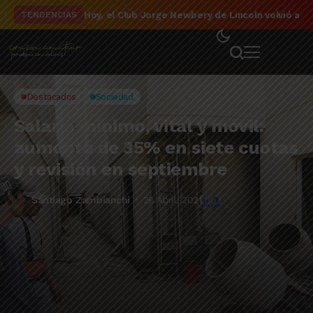
El detalle de la campaña de El Linqueño en el to
TENDENCIAS
Destacados
Sociedad
Salario mínimo, vital y móvil:
aumento de 35% en siete cuotas
y revisión en septiembre
Santiago Zambianchi
28 Abril, 2021