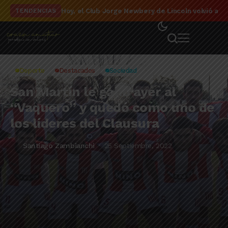
El detalle de la campaña de El Linqueño en el to
TENDENCIAS
Deporte
Destacados
Sociedad
San Martín le ganó ayer al
“Vaquero” y quedó como uno de
los líderes del Clausura
Santiago Zambianchi
25 Septiembre, 2022