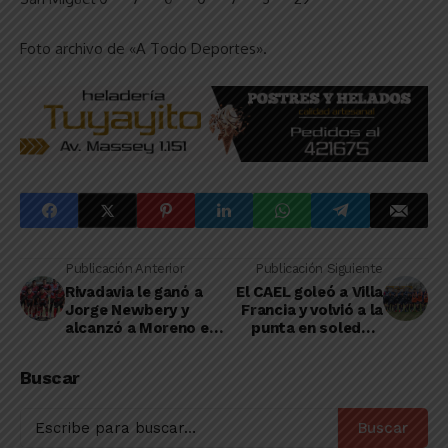
Foto archivo de «A Todo Deportes».
Publicación Anterior
Publicación Siguiente
Rivadavia le ganó a
El CAEL goleó a Villa
Jorge Newbery y
Francia y volvió a la
alcanzó a Moreno en
punta en soledad,
la punta de la Zona B
aun con el invicto
intacto
Buscar
Buscar