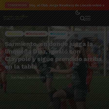
El detalle de la campaña de El Linqueño en el to
TENDENCIAS
Deporte
Destacados
Sociedad
Sarmiento, en donde juega la
linqueña Díaz, igualó con
Claypole y sigue prendido arriba
en la tabla
Santiago Zambianchi
22 Agosto, 2022