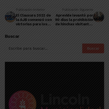
Publicación Anterior
Publicación Siguiente
El Clausura 2022 de
Aprevide levantó por
la AJB comenzó con
90 días la prohibición
victorias para los
de hinchas visitantes
equipos de Lincoln
en los partidos de
Ligas del interior
Buscar
bonaerense
Buscar