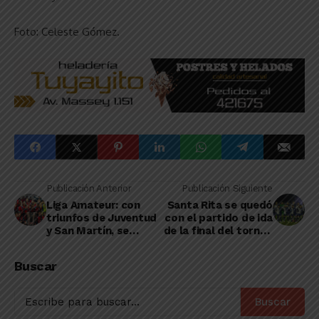
Foto: Celeste Gómez.
Publicación Anterior
Publicación Siguiente
Liga Amateur: con
Santa Rita se quedó
triunfos de Juventud
con el partido de ida
y San Martín, se
de la final del torneo
cerró la tercera
Federación 2024
fecha del Clausura en
Buscar
Primera
Buscar