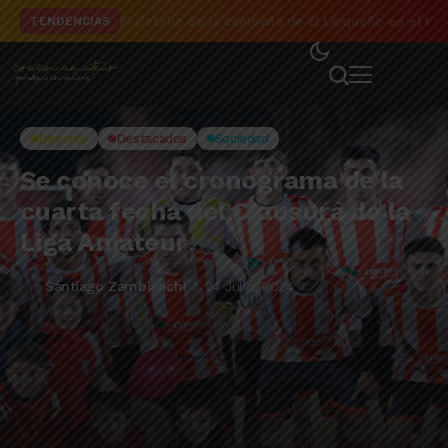
El detalle de la campaña de El Linqueño en el to
TENDENCIAS
Deporte
Destacados
Sociedad
Se conoce el cronograma de la
cuarta fecha del Clausura de la
Liga Amateur
Santiago Zambianchi
24 Julio, 2024