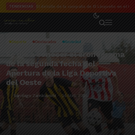
El detalle de la campaña de El Linqueño en el to
TENDENCIAS
Deporte
Destacados
Sociedad
Se dio a conocer el cronograma
de la segunda fecha del
Apertura de la Liga Deportiva
del Oeste
Santiago Zambianchi
24 Abril, 2024