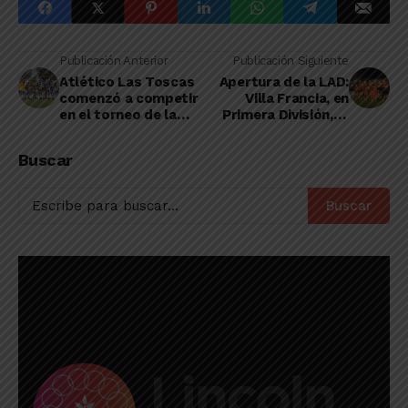
Publicación Anterior
Publicación Siguiente
Atlético Las Toscas
Apertura de la LAD:
comenzó a competir
Villa Francia, en
en el torneo de la
Primera División, le
Liga de Carlos
ganó a El Linqueño en
Casares
el cierre de la quinta
Buscar
fecha
Buscar