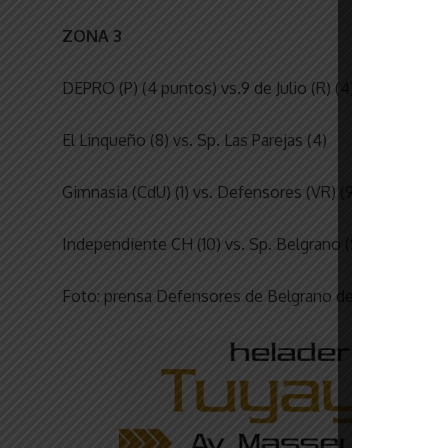
ZONA 3
DEPRO (P) (4 puntos) vs.9 de Julio (R) (4)
El Linqueño (8) vs. Sp. Las Parejas (4)
Gimnasia (CdU) (1) vs. Defensores (VR) (9)
Independiente CH (10) vs. Sp. Belgrano (SF) (9).
Foto: prensa Defensores de Belgrano de Villa Ramallo