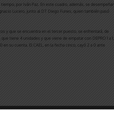
do tiempo, por Iván Paz. En este cuadro, además, se desempeña
 Ignacio Lucero, junto al DT Diego Funes, quien también pasó
tos y que se encuentra en el tercer puesto, se enfrentará, de
s, que tiene 4 unidades y que viene de empatar con DEPRO 1 a 1.
0 en su cuenta. El CAEL, en la fecha cinco, cayó 2 a 0 ante
)