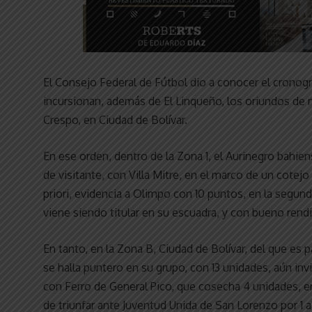
El Consejo Federal de Fútbol dio a conocer el cronogr
incursionan, además de El Linqueño, los oriundos de 
Crespo, en Ciudad de Bolívar.
En ese orden, dentro de la Zona 1, el Aurinegro bahien
de visitante, con Villa Mitre, en el marco de un cotejo
priori, evidencia a Olimpo con 10 puntos, en la segunda
viene siendo titular en su escuadra, y con bueno rend
En tanto, en la Zona B, Ciudad de Bolívar, del que es 
se halla puntero en su grupo, con 13 unidades, aún invic
con Ferro de General Pico, que cosecha 4 unidades, en 
de triunfar ante Juventud Unida de San Lorenzo por 1 a