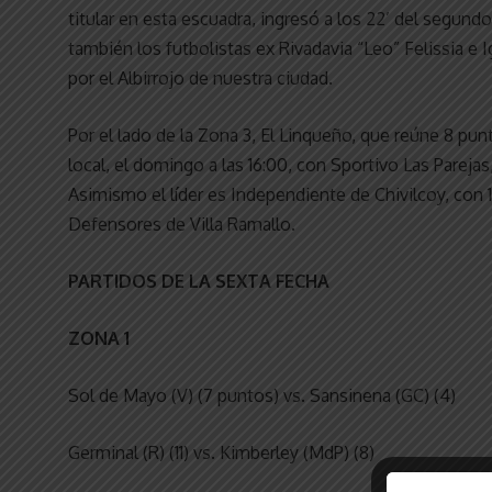
titular en esta escuadra, ingresó a los 22’ del segun
también los futbolistas ex Rivadavia “Leo” Felissia e
por el Albirrojo de nuestra ciudad.
Por el lado de la Zona 3, El Linqueño, que reúne 8 pun
local, el domingo a las 16:00, con Sportivo Las Pareja
Asimismo el líder es Independiente de Chivilcoy, con 1
Defensores de Villa Ramallo.
PARTIDOS DE LA SEXTA FECHA
ZONA 1
Sol de Mayo (V) (7 puntos) vs. Sansinena (GC) (4
Germinal (R) (11) vs. Kimberley (MdP) (8)