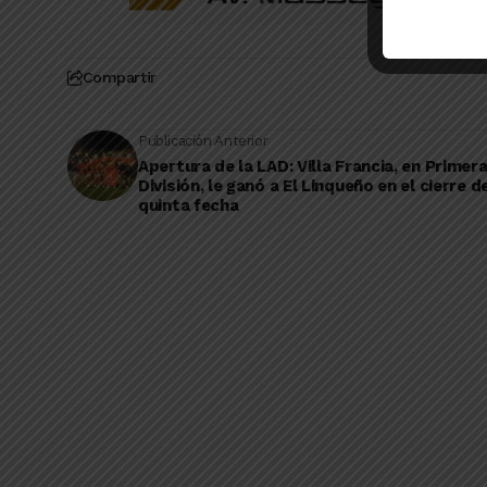
Compartir
Publicación Anterior
Apertura de la LAD: Villa Francia, en Primer
División, le ganó a El Linqueño en el cierre de
quinta fecha