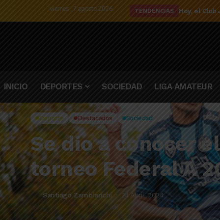
viernes , 7 agosto 2026
El detalle d
TENDENCIAS
INICIO
DEPORTES
SOCIEDAD
LIGA AMATEUR
Deporte
Destacados
Sociedad
Se dio a conocer e
torneo Federal A 
Santiago Zambianchi
24 Abril, 2024