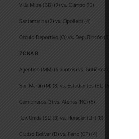
Villa Mitre (BB) (9) vs. Olimpo (10)
Santamarina (2) vs. Cipolletti (4)
Círculo Deportivo (O) vs. Dep. Rincón (5)
ZONA B
Agentino (MM) (6 puntos) vs. Gutiérrez (M) (7)
San Martín (M) (8) vs. Estudiantes (SL) (6)
Camioneros (3) vs. Atenas (RC) (5)
Juv. Unida (SL) (8) vs. Huracán (LH) (8)
Ciudad Bolívar (13) vs. Ferro (GP) (4)