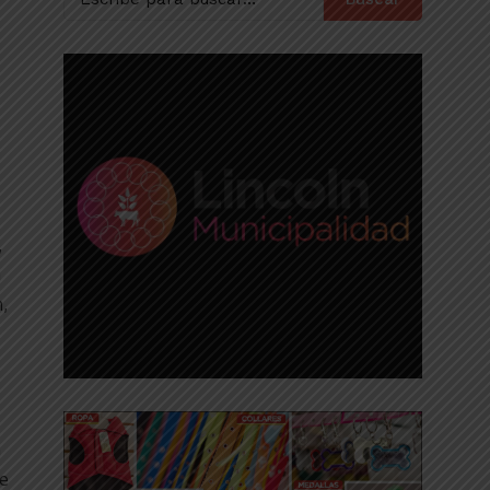
,
a
n,
n
de