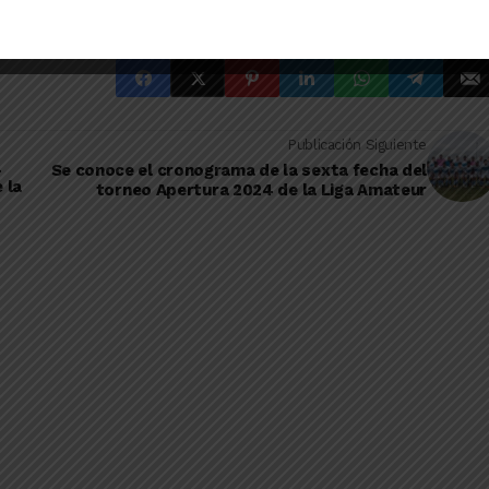
Publicación Siguiente
a
Se conoce el cronograma de la sexta fecha del
 la
torneo Apertura 2024 de la Liga Amateur