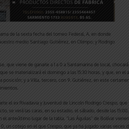
ama de la sexta fecha del torneo Federal, A, en donde
nuestro medio Santiago Gutiérrez, en Olimpo; y Rodrigo
se, que viene de ganarle a 1 a 0 a Santamarina de local, chocará
 que se materializará el domingo a las 15:30 horas, y que, en el 
 posición; y a Villa, tercero, con 9. Gutiérrez, en este certame
imientos.
parte el ex Rivadavia y Juventud de Lincoln Rodrigo Crespo, que
to, se verá las caras, en su estadio, el sábado, desde las 15:00,
el anteúltimo lugar de la tabla. “Las Águilas” de Bolívar viene
 0, un cotejo en el que Crespo, que ya ha jugado varias veces 