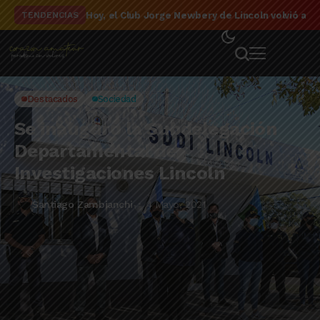
El detalle de la campaña de El Linqueño en el to
TENDENCIAS
Destacados
Sociedad
Se inauguró la Subdelegación
Departamental de
Investigaciones Lincoln
Santiago Zambianchi
4 Mayo, 2021