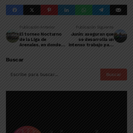
Publicación Anterior
Publicación Siguiente
El torneo Nocturno
Junín: aseguran que
de la Liga de
se desarrolla un
Arenales, en donde
intenso trabajo para
juegan algunos
desalentar las
linqueños, se quedó
fiestas clandestinas
Buscar
sin campeón
Buscar