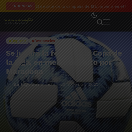
El detalle de la campaña de El Linqueño en el to
TENDENCIAS
Deporte
Destacados
Se jugará la fecha de la Copa de
la Liga, en medio del luto por
Maradona
Santiago Zambianchi
26 Noviembre, 2020