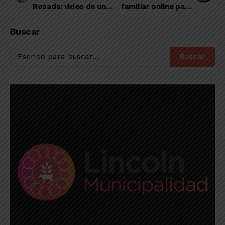
Rosada: video de un
familiar online para
momento muy
recaudar fondos y
especial
seguir con sus obras
Buscar
edilicias
Buscar