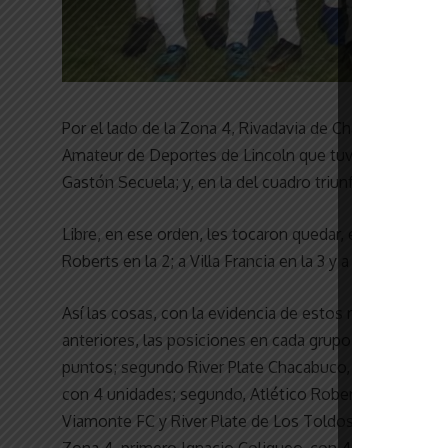
Por el lado de la Zona 4, Rivadavia de Chacabuco superó
Amateur de Deportes de Lincoln que tuvo en la autor
Gastón Secuela; y, en la del cuadro triunfador, a Pach
Libre, en ese orden, les tocaron quedar, en esta jornad
Roberts en la 2; a Villa Francia en la 3 y a Ignacio Coli
Así las cosas, con la evidencia de estos resultados, 
anteriores, las posiciones en cada grupo quedaron de
puntos; segundo River Plate Chacabuco, con 2; y tercero
con 4 unidades; segundo, Atlético Roberts, con 3; y te
Viamonte FC y River Plate de Los Toldos, 4 puntos; y 
Zona 4, primero Ignacio Coliqueo, con 4 unidades, seg