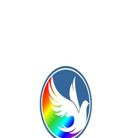
, en su casa, al Blanco de Pinto 2 a 1, elenco adherido a la Lig
ía de su gol en tiempo de descuento en el complemento, a
eco y Frontera.
a tercera, a River Plate de Chacabuco en la Zona 1; a Atlético
queo en la 4.
y con los materializados en las dos jornadas de competencia
l siguiente modo, en la Zona 1, primeroDefensa Argentina, con
, El Huracán de Rojas, con 1. En la Zona 2, primero, 9 de Julio,
rcero, Deportivo Baigorrita, con 1. En la Zona 3, primeros
segundo, Villa Francia, sin unidades cosechadas aún. Y en la
undo; Rivadavia Chacabuco, con 3; y tercero, Pintense, con 1.