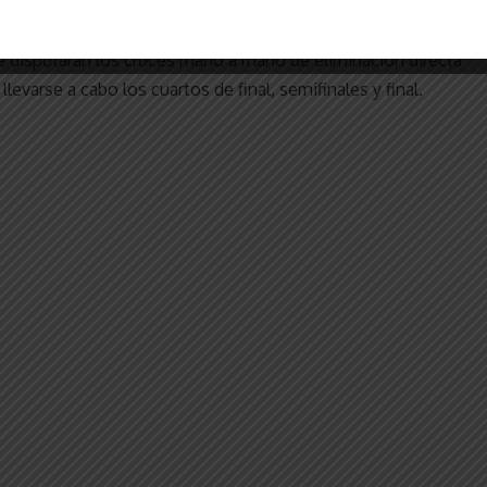
 de ida y vuelta en cada zona, clasificando a la segunda
e disputarán los cruces mano a mano de eliminación directa
evarse a cabo los cuartos de final, semifinales y final.