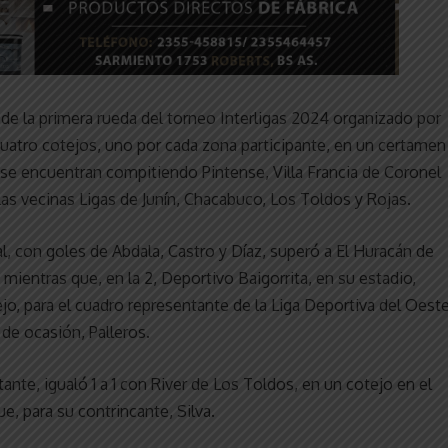
 de la primera rueda del torneo Interligas 2024 organizado por
cuatro cotejos, uno por cada zona participante, en un certamen
 se encuentran compitiendo Pintense, Villa Francia de Coronel
las vecinas Ligas de Junín, Chacabuco, Los Toldos y Rojas.
l, con goles de Abdala, Castro y Díaz, superó a El Huracán de
; mientras que, en la 2, Deportivo Baigorrita, en su estadio,
jo, para el cuadro representante de la Liga Deportiva del Oest
 de ocasión, Palleros.
ante, igualó 1 a 1 con River de Los Toldos, en un cotejo en el
e, para su contrincante, Silva.