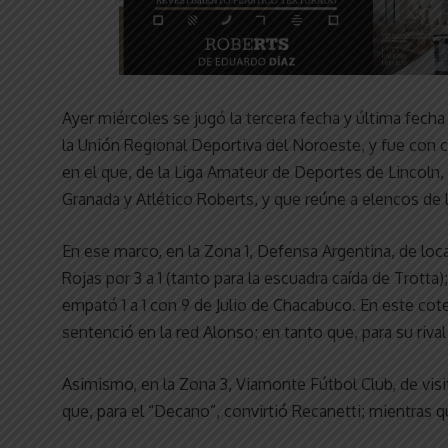
Ayer miércoles se jugó la tercera fecha y última fecha
la Unión Regional Deportiva del Noroeste, y fue con 
en el que, de la Liga Amateur de Deportes de Lincoln,
Granada y Atlético Roberts, y que reúne a elencos de 
En ese marco, en la Zona 1, Defensa Argentina, de loca
Rojas por 3 a 1 (tanto para la escuadra caída de Trotta)
empató 1 a 1 con 9 de Julio de Chacabuco. En este cote
sentenció en la red Alonso; en tanto que, para su rival
Asimismo, en la Zona 3, Viamonte Fútbol Club, de visit
que, para el “Decano”, convirtió Recanetti; mientras qu