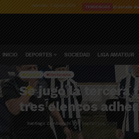
miércoles , 5 agosto 2026
El detalle d
TENDENCIAS
INICIO
DEPORTES
SOCIEDAD
LIGA AMATEUR
Deporte
Destacados
Se jugó la tercera 
tres elencos adher
Santiago Zambianchi
19 Septiembre, 2024