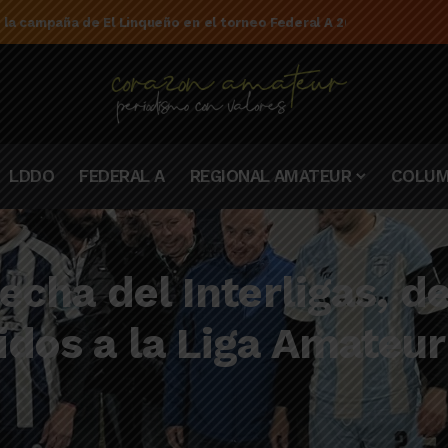
e la campaña de El Linqueño en el torneo Federal A 2025/2026
LDDO
FEDERAL A
REGIONAL AMATEUR
COLUM
fecha del Interligas, d
idos a la Liga Amateur