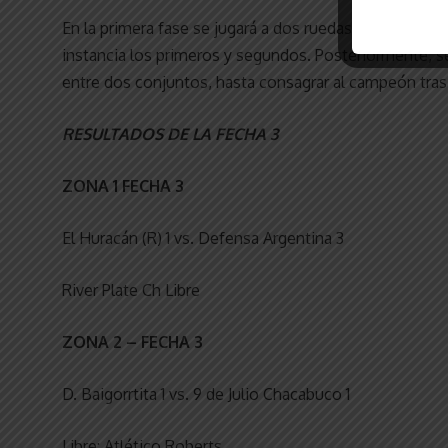
En la primera fase se jugará a dos ruedas, con partidos
instancia los primeros y segundos. Posteriormente, s
entre dos conjuntos, hasta consagrar al campeón tras ll
RESULTADOS DE LA FECHA 3
ZONA 1 FECHA 3
El Huracán (R) 1 vs. Defensa Argentina 3
River Plate Ch Libre
ZONA 2 – FECHA 3
D. Baigorrtita 1 vs. 9 de Julio Chacabuco 1
Libre: Atlético Roberts.