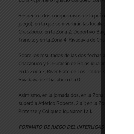
Respecto a los compromisos de la próxima fecha, será
juego), en la que se invertirán las localías. En ese ord
Chacabuco; en la Zona 2; Deportivo Baigorrita, de Atlé
Francia; y en la Zona 4, Rivadavia de Chacabuco, de I
Sobre los resultados de las dos fechas anteriores de e
Chacabuco y El Huracán de Rojas igualaron 2 a 2; en la
en la Zona 3, River Plate de Los Toldos se impuso 1 a 
Rivadavia de Chacabuco 1 a 0.
Asimismo, en la jornada dos, en la Zona 1, Defensa y Ri
superó a Atlético Roberts, 2 a 1; en la Zona 3, Viamonte
Pintense y Coliqueo igualaron 1 a 1.
FORMATO DE JUEGO DEL INTERLIGAS 2024