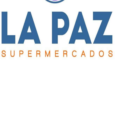
n los iniciales de la segunda rueda (ver recuadro formato de
en, en la Zona 1, El Huracán de Rojas será local de River Plate de
tico Roberts; en la Zona 3, River Plate de Los Toldos, de Villa
gnacio Coliqueo.
ste certamen, en la primera jornada, en la Zona 1, River Plate d
 Zona 2, Atlético Roberts superó 1 a 0 a Deportivo Baigorrita;
0 sobre Villa Francia; y en la Zona 4, Ignacio Coliqueo doblegó 
ver Plate de Chacabuco igualaron 1 a 1; en la Zona 2, 9 de Julio
 Fútbol Club le ganó a Villa Francia 5 a 0; y en la Zona 4,