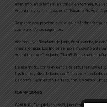
Asimismo, en la tercera, en condición foránea, fue venc
Argentino; y, en la quinta, en el “Eduardo Pis Ágata”, 
Respecto a su próximo rival, el de la séptima fecha, se
como uno de los segundos.
Además, ayer Rivadavia de Junín, en su cancha, le gan
misma jornada, Los Indios se había impuesto ante Sarm
Argentino ante Club Junín, 73 a 69. Por su parte, mañan
De ese modo, con la evidencia de estos resultados, pr
Los Indios y Riva de Junín, con 11; tercero, Club Junín
Baigorrita, Sarmiento y Porteño, con 7; y sexto, Ciclist
FORMACIONES
CAVUL 81:
Ezequiel Urbieta 13, Juan Croccolino 0, Rafa