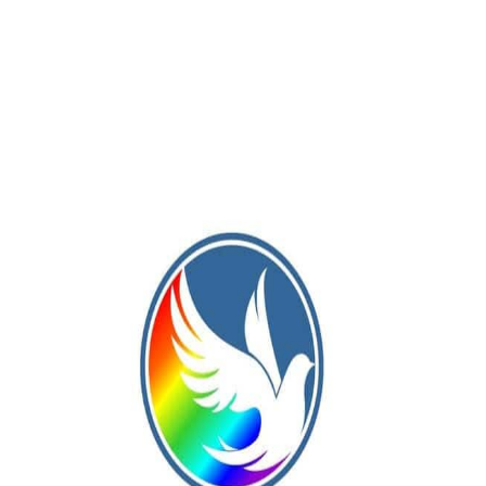
ston.
antino Gauna 2, Sebastián Bongiorni 18 y Damián Martínez 16.
 DT: Gabriel Paolín.