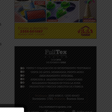
a
a
,