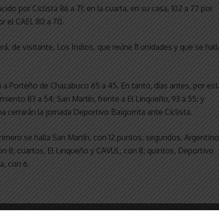
ido por Ciclista 86 a 71; en la cuarta, en su casa, 102 a 77 por
por el CAEL 80 a 70.
rá, de visitante, Los Indios, que reúne 11 unidades y que se hall
ó a Porteño de Chacabuco 65 a 45. En tanto, días antes, por est
iento 83 a 54; San Martín, frente a El Linqueño, 93 a 55; y
a cerrarán la jornada Deportivo Baigorrita ante Ciclista.
imero se halla San Martín, con 12 puntos; segundos, Argentino
, con 8; cuartos, El Linqueño y CAVUL, con 8; quintos, Deportivo
a, con 6.
el Stola 32, Agustín Rondelle 15 y Martín Alonso 9. Rocco