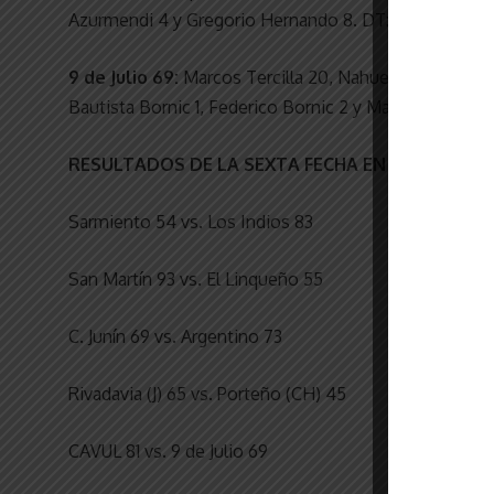
Azurmendi 4 y Gregorio Hernando 8. DT: Eduardo Fre
9 de Julio 69:
Marcos Tercilla 20, Nahuel Barroso 4, S
Bautista Bornic 1, Federico Bornic 2 y Matías Burgos 6.
RESULTADOS DE LA SEXTA FECHA EN PRIMERA
Sarmiento 54 vs. Los Indios 83
San Martín 93 vs. El Linqueño 55
C. Junín 69 vs. Argentino 73
Rivadavia (J) 65 vs. Porteño (CH) 45
CAVUL 81 vs. 9 de Julio 69