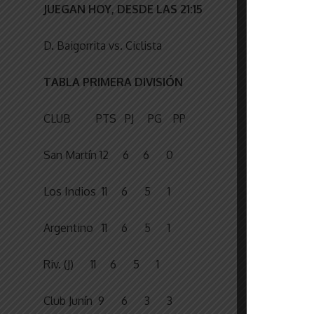
JUEGAN HOY, DESDE LAS 21:15
D. Baigorrita vs. Ciclista
TABLA PRIMERA DIVISIÓN
CLUB PTS PJ PG PP
San Martín 12 6 6 0
Los Indios 11 6 5 1
Argentino 11 6 5 1
Riv. (J) 11 6 5 1
Club Junín 9 6 3 3