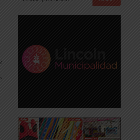
32
e
s