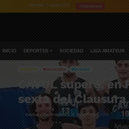
miércoles , 5 agosto 2026
El delantero
TENDENCIAS
INICIO
DEPORTES
SOCIEDAD
LIGA AMATEUR
Deporte
Destacados
Sociedad
CAVUL superó, en Pr
sexta del Clausura
Santiago Zambianchi
19 Septiembre, 2024