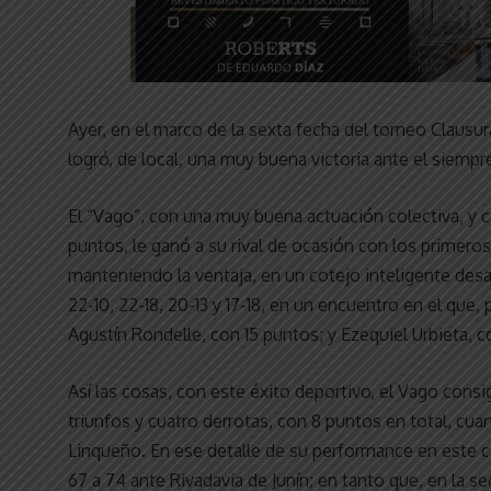
Ayer, en el marco de la sexta fecha del torneo Clausu
logró, de local, una muy buena victoria ante el siempr
El “Vago”, con una muy buena actuación colectiva, y 
puntos, le ganó a su rival de ocasión con los primeros
manteniendo la ventaja, en un cotejo inteligente desar
22-10, 22-18, 20-13 y 17-18, en un encuentro en el que
Agustín Rondelle, con 15 puntos; y Ezequiel Urbieta, co
Así las cosas, con este éxito deportivo, el Vago cons
triunfos y cuatro derrotas, con 8 puntos en total, cuar
Linqueño. En ese detalle de su performance en este ca
67 a 74 ante Rivadavia de Junín; en tanto que, en la 