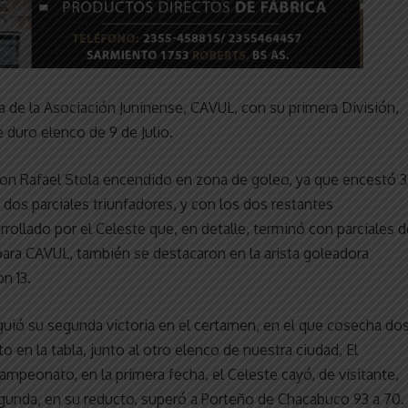
ra de la Asociación Juninense, CAVUL, con su primera División,
e duro elenco de 9 de Julio.
con Rafael Stola encendido en zona de goleo, ya que encestó 
 dos parciales triunfadores, y con los dos restantes
rollado por el Celeste que, en detalle, terminó con parciales d
, para CAVUL, también se destacaron en la arista goleadora
n 13.
iguió su segunda victoria en el certamen, en el que cosecha do
to en la tabla, junto al otro elenco de nuestra ciudad, El
mpeonato, en la primera fecha, el Celeste cayó, de visitante,
segunda, en su reducto, superó a Porteño de Chacabuco 93 a 70.