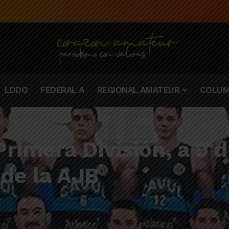
 pintense Ramiro Barisoni metió cuatro goles en un mismo partido
LDDO
FEDERAL A
REGIONAL AMATEUR
COLUM
imera División, a 9 de
 de la AJB