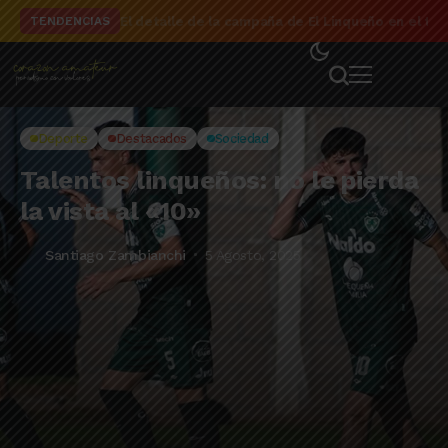
El detalle de la campaña de El Linqueño en el to
TENDENCIAS
Deporte
Destacados
Sociedad
Talentos linqueños: no le pierda
la vista al «10»
Santiago Zambianchi
5 Agosto, 2025