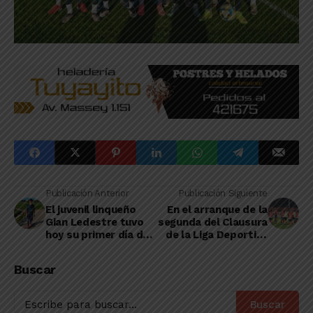
Publicación Anterior
Publicación Siguiente
El juvenil linqueño
En el arranque de la
Gian Ledestre tuvo
segunda del Clausura
hoy su primer día de
de la Liga Deportiva
entrenamiento con la
del Oeste ganó
Selección Nacional
Rivadavia y cayó la
Buscar
Sub-15
Academia
Buscar