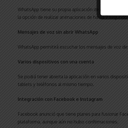
WhatsApp tiene su propia aplicación de cámara con al
la opción de realizar animaciones de hasta 7 segundo
Mensajes de voz sin abrir WhatsApp
WhatsApp permitirá escuchar los mensajes de voz des
Varios dispositivos con una cuenta
Se podrá tener abierta la aplicación en varios disposi
tablets y teléfonos al mismo tiempo.
Integración con Facebook e Instagram
Facebook anunció que tiene planes para fusionar Fa
plataforma, aunque aún no hubo confirmaciones.