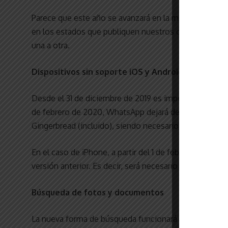
Parece que este año se avanzará en la monetarización 
en los estados que publiquen nuestros contactos. Es
una a otra.
Dispositivos sin soporte iOS y Android
Desde el 31 de diciembre de 2019 es imposible utiliz
de febrero de 2020, WhatsApp dejará de funcionar en 
Gingerbread (incluido), siendo necesario tener al men
En el caso de iPhone, a partir del 1 de febrero de 20
versión anterior. Es decir, será necesario contar co
Búsqueda de fotos y documentos
La nueva forma de búsqueda funcionará de forma simi