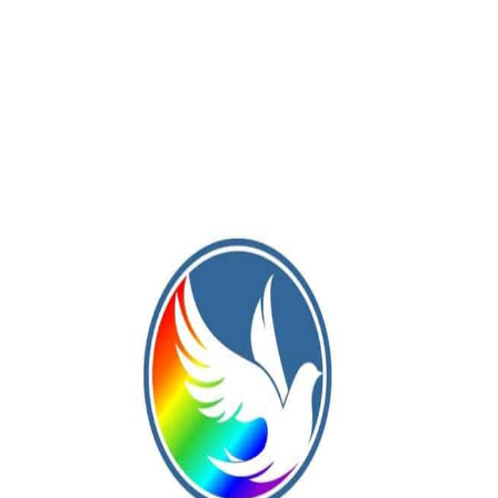
de la aplicación. Por ahora, sólo está previsto meter publicida
to es igual que Instagram en sus Stories cuando saltamos de
ar WhatsApp en móviles Windows Phone. Además, a partir del 1
todas las versiones de Android anteriores a Android 2.3.7
os Android 4.0.3.
20, WhatsApp dejará de funcionar si tenemos iOS 8 o alguna
n iOS 9 para que WhatsApp funcione y más concretamente.
lar a Google Imágenes y nos permitirá encontrar fotos o