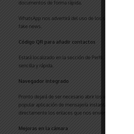
documentos de forma rápida.
WhatsApp nos advertirá del uso de los servidores de Goo
fake news.
Código QR para añadir contactos
Estará localizado en la sección de Perfil. Gracias a
sencilla y rápida.
Navegador integrado
Pronto dejará de ser necesario abrir los enlaces que
popular aplicación de mensajería instantánea está tra
directamente los enlaces que nos envíen por mensajes
Mejoras en la cámara