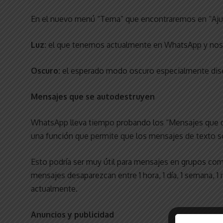
En el nuevo menú “Tema” que encontraremos en “Aju
Luz:
el que tenemos actualmente en WhatsApp y nos
Oscuro:
el esperado modo oscuro especialmente diseñ
Mensajes que se autodestruyen
WhatsApp lleva tiempo probando los “Mensajes que d
una función que permite que los mensajes de texto s
Esto podría ser muy útil para mensajes en grupos com
mensajes desaparezcan entre 1 hora, 1 día, 1 semana,
actualmente.
Anuncios y publicidad