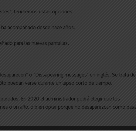
stes”, tendremos estas opciones:
 ha acompañado desde hace años.
ado para las nuevas pantallas.
esaparecen” o “Dissapearing messages” en inglés. Se trata de
ólo puedan verse durante un lapso corto de tiempo.
partidos. En 2020 el administrador podrá elegir que los
 1 mes o un año, o bien optar porque no desaparezcan como pas