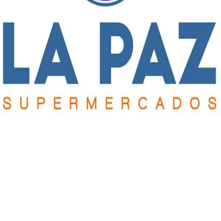
gle para localizar la foto. Pordría servir para luchar contra la
 este código podremos añadir contactos de forma mucho más
 nos pasan por WhatsApp desde un navegador externo. La
bajando en incorporar su propio navegador integrado para ver
, ya sea de Grupos o en chats individuales.