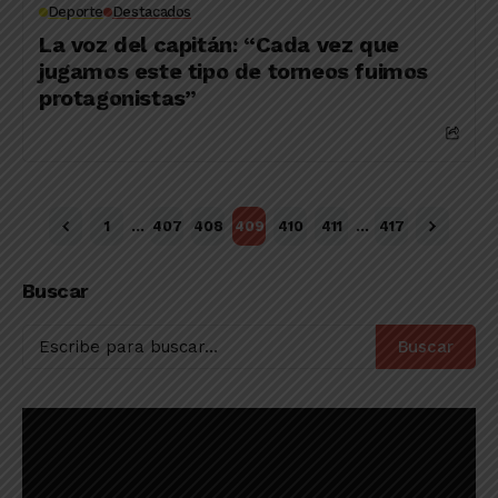
Deporte
Destacados
La voz del capitán: “Cada vez que
jugamos este tipo de torneos fuimos
protagonistas”
1
…
407
408
409
410
411
…
417
Buscar
Buscar