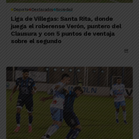
Deporte
Destacados
Sociedad
Liga de Villegas: Santa Rita, donde
juega el roberense Verón, puntero del
Clausura y con 5 puntos de ventaja
sobre el segundo