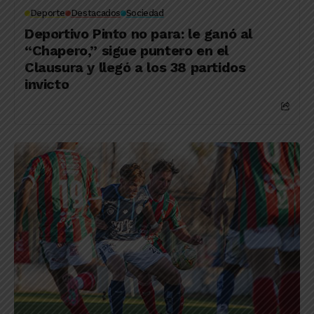
Deporte
Destacados
Sociedad
Deportivo Pinto no para: le ganó al
“Chapero,” sigue puntero en el
Clausura y llegó a los 38 partidos
invicto