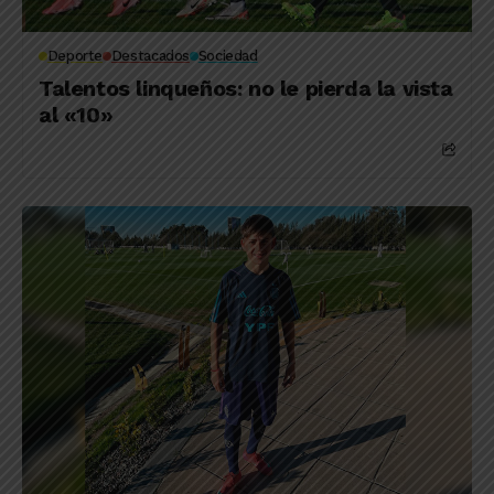
Deporte
Destacados
Sociedad
Talentos linqueños: no le pierda la vista
al «10»