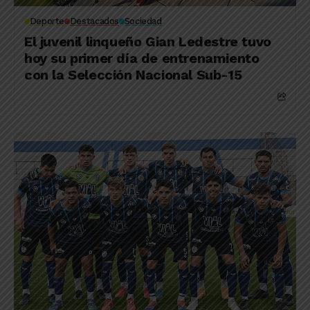
Deporte
Destacados
Sociedad
El juvenil linqueño Gian Ledestre tuvo
hoy su primer día de entrenamiento
con la Selección Nacional Sub-15