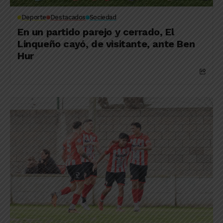
Deporte
Destacados
Sociedad
En un partido parejo y cerrado, El
Linqueño cayó, de visitante, ante Ben
Hur