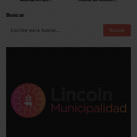
amistoso de
ante Atlético Quiroga
preparación para el
Buscar
Apertura 2022
Buscar