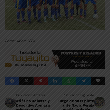
Fotos: «Meta LPF».
Publicación Anterior
Publicación Siguiente
Atlético Roberts y
Luego de su triplete
Deportivo Arenaza
ante Naón, Perujo
animaron un
metió un doblete