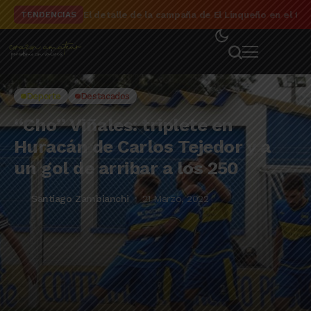
El detalle de la campaña de El Linqueño en el to
TENDENCIAS
Deporte
Destacados
“Cho” Viñales: triplete en
Huracán de Carlos Tejedor y a
un gol de arribar a los 250
Santiago Zambianchi
21 Marzo, 2022