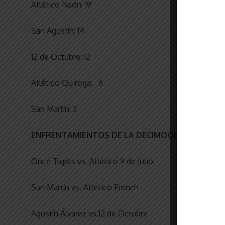
Atlético Naón: 19
San Agustín: 14
12 de Octubre: 12
Atlético Quiroga: 6
San Martín: 3
ENFRENTAMIENTOS DE LA DECIMOQUINTA FECHA
Once Tigres vs. Atlético 9 de Julio
San Martín vs. Atlético French
Agustín Álvarez vs.12 de Octubre