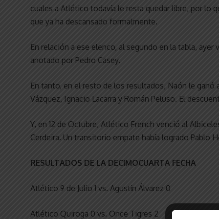
cuales a Atlético todavía le resta quedar libre, por lo
que ya ha descansado formalmente.
En relación a ese elenco, al segundo en la tabla, ayer 
anotado por Pedro Casey.
En tanto, en el resto de los resultados, Naón le ganó 
Vázquez, Ignacio Lacarra y Román Peluso. El descuent
Y, en 12 de Octubre, Atlético French venció al Albicele
Cerdeira. Un transitorio empate había logrado Pablo 
RESULTADOS DE LA DECIMOCUARTA FECHA
Atlético 9 de Julio 1 vs. Agustín Álvarez 0
Atlético Quiroga 0 vs. Once Tigres 2