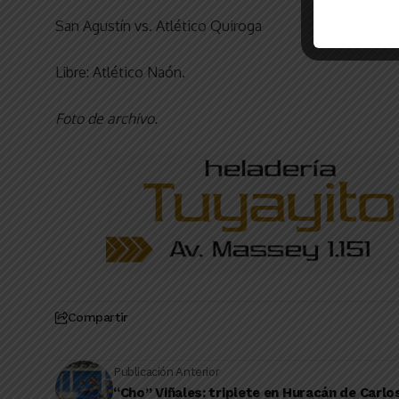
San Agustín vs. Atlético Quiroga
Libre: Atlético Naón.
Foto de archivo.
Compartir
Publicación Anterior
“Cho” Viñales: triplete en Huracán de Carlo