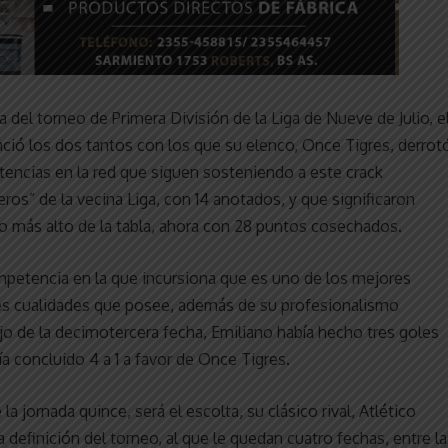
a del torneo de Primera División de la Liga de Nueve de Julio, e
nció los dos tantos con los que su elenco, Once Tigres, derrot
ntencias en la red que siguen sosteniendo a este crack
leros” de la vecina Liga, con 14 anotados, y que significaron
 lo más alto de la tabla, ahora con 28 puntos cosechados.
petencia en la que incursiona que es uno de los mejores
es cualidades que posee, además de su profesionalismo
ejo de la decimotercera fecha, Emiliano había hecho tres goles
a concluido 4 a 1 a favor de Once Tigres.
 la jornada quince, será el escolta, su clásico rival, Atlético
a definición del torneo, al que le quedan cuatro fechas, entre l