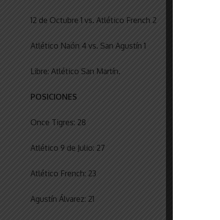
12 de Octubre 1 vs. Atlético French 2
Atlético Naón 4 vs. San Agustín 1
Libre: Atlético San Martín.
POSICIONES
Once Tigres: 28
Atlético 9 de Julio: 27
Atlético French: 23
Agustín Álvarez: 21