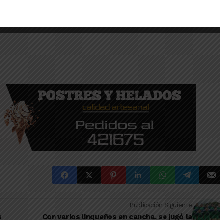
Publicación Siguiente
s
Con varios linqueños en cancha, se jugó la