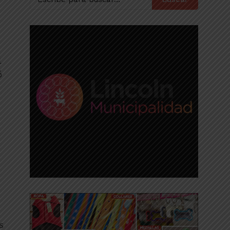
l
ó
as