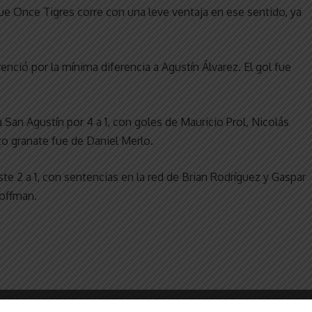
 que Once Tigres corre con una leve ventaja en ese sentido, ya
venció por la mínima diferencia a Agustín Álvarez. El gol fue
a San Agustín por 4 a 1, con goles de Mauricio Prol, Nicolás
o granate fue de Daniel Merlo.
ste 2 a 1, con sentencias en la red de Brian Rodríguez y Gaspar
Hoffman.