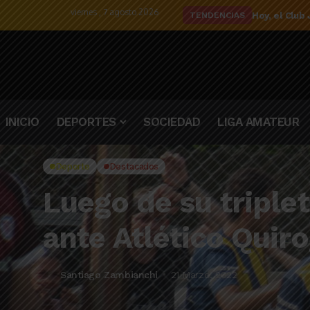
viernes , 7 agosto 2026
El detalle d
TENDENCIAS
INICIO
DEPORTES
SOCIEDAD
LIGA AMATEUR
Deporte
Destacados
Luego de su triple
ante Atlético Quir
Santiago Zambianchi
21 Marzo, 2022