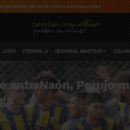
e la campaña de El Linqueño en el torneo Federal A 2025/2026
LDDO
FEDERAL A
REGIONAL AMATEUR
COLUM
te ante Naón, Perujo m
oga