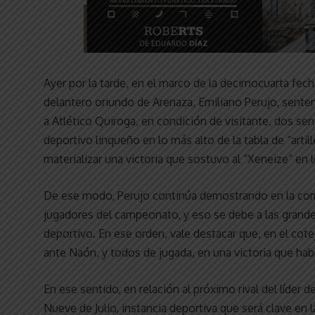
Ayer por la tarde, en el marco de la decimocuarta fech
delantero oriundo de Arenaza, Emiliano Perujo, sente
a Atlético Quiroga, en condición de visitante, dos se
deportivo linqueño en lo más alto de la tabla de “artil
materializar una victoria que sostuvo al “Xeneize” en
De ese modo, Perujo continúa demostrando en la com
jugadores del campeonato, y eso se debe a las grand
deportivo. En ese orden, vale destacar que, en el cot
ante Naón, y todos de jugada, en una victoria que habí
En ese sentido, en relación al próximo rival del líder de
Nueve de Julio, instancia deportiva que será clave en l