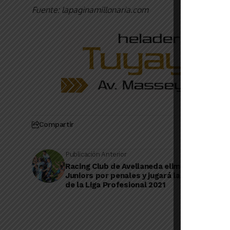
Fuente: lapaginamillonaria.com
Compartir
Publicación Anterior
Racing Club de Avellaneda eliminó a Boca
Juniors por penales y jugará la final de la C
de la Liga Profesional 2021