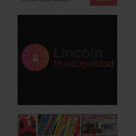
s
s
a