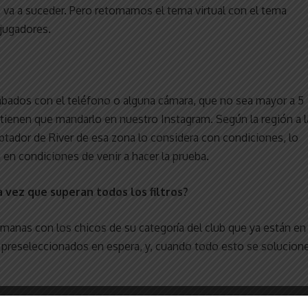
va a suceder. Pero retomamos el tema virtual con el tema
 jugadores.
bados con el teléfono o alguna cámara, que no sea mayor a 5
 tienen que mandarlo en nuestro Instagram. Según la región a l
ptador de River de esa zona lo considera con condiciones, lo
 en condiciones de venir a hacer la prueba.
 vez que superan todos los filtros?
manas con los chicos de su categoría del club que ya están en
15 preseleccionados en espera, y, cuando todo esto se solucione
entro de este proyecto?