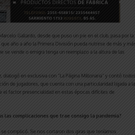
 Marcelo Gallardo, desde que puso un pie en el club, pasa por la
vo que año a año la Primera División pueda nutrirse de más y má
ue se vende o emigra tenga un reemplazo a la altura de las
er, dialogó en exclusiva con “La Página Millonaria” y contó todo
ción de jugadores, que cuenta con una particularidad ligada a l
 el factor presencialidad en estas épocas difíciles de
s las complicaciones que trae consigo la pandemia?
 se complicó. Se nos cortaron dos giras que teníamos