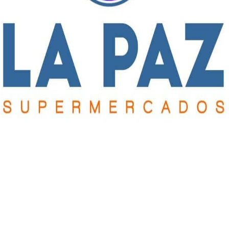
Publicación Siguiente
Entrevista a entrenadores locales, segunda
opa
entrega: Julio Ramírez, DT de El Linqueño