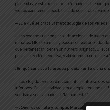
planeadas, y estamos un poco frenados sabiendo qué 
videos para tener la posibilidad de seguir observando
– ¿De qué se trata la metodología de los videos?
– Les pedimos un compacto de acciones de juego gra
minutos. Ellos lo arman, y buscan el teléfono adonde
que pertenezcan, tienen un número asignado. Si el ca
pasa a dirección deportiva, y ahí determinamos si está
¿En qué consiste la prueba propiamente dicha una
– Los elegidos vienen directamente a entrenar dos se
inferiores. En la actualidad, por ejemplo, tenemos a 
vendrán a ser evaluados al “Monumental”.
– ¿Qué rol cumple y cumplió Marcelo Gallardo d