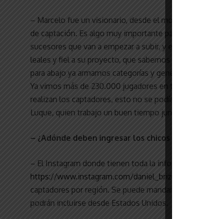
– Marcelo fue un visionario, desde el momento en el
de captación. Es algo muy importante para las gener
sucesores que van a empezar a subir, y ese es un tr
leales y fiel a su proyecto, que sabemos que lleva m
para abajo ya armamos categorías y generaciones extr
Ya vimos más de 230.000 jugadores en todos estos añ
realizan los captadores, esto no se podía haber reali
Luque, quien trabajo un buen tiempo junto a nosotro
– ¿Adónde deben ingresar los chicos para enviar 
– El Instagram donde tienen toda la información sobre
https://www.instagram.com/daniel_brizuelaoficial/
. 
captadores por región. Se puede mandar desde Chile,
podrán incluirse desde Estados Unidos.