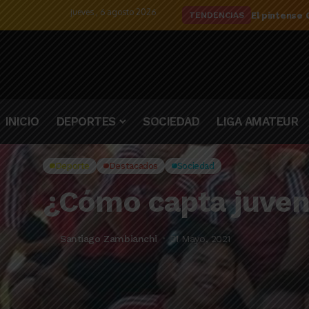
jueves , 6 agosto 2026
El detalle d
TENDENCIAS
INICIO
DEPORTES
SOCIEDAD
LIGA AMATEUR
Deporte
Destacados
Sociedad
¿Cómo capta juven
Santiago Zambianchi
31 Mayo, 2021