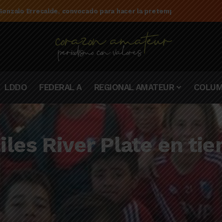
e la campaña de El Linqueño en el torneo Federal A 2025/2026
LDDO
FEDERAL A
REGIONAL AMATEUR
COLUM
iles River Plate en t