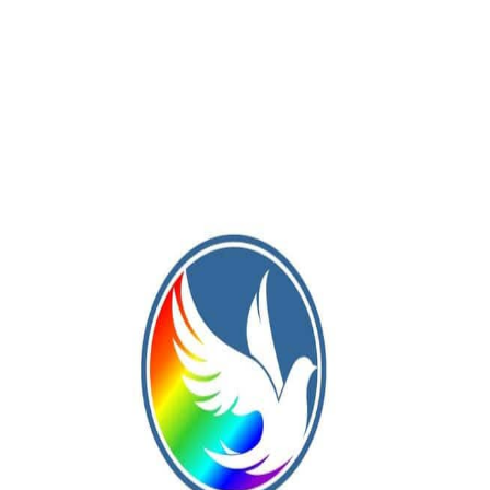
 que empezó a mover esta fábrica en el 2016 de este proyecto
aciones que vienen. Los jugadores tienen puesto por puesto
abajo que solamente fue visión de Marcelo. Nosotros somos
uchos años. Hoy llevamos 5 años y medio, y de la categoría 200
aordinarias, pero nada hubiera sucedido sin Marcelo Gallardo.
os. Y también hay que destacar que, sin todo el trabajo que
zado, y que, además, llevamos en la memoria a Leopoldo Jacinto
s de una manera estupenda y se lo extraña mucho.
su video?
 las pruebas y los teléfonos de cada región es:
Allí, además, se encuentran todos los flyers de cada uno de los
 Paraguay, Uruguay, Brasil, Ecuador y Colombia. Y próximament