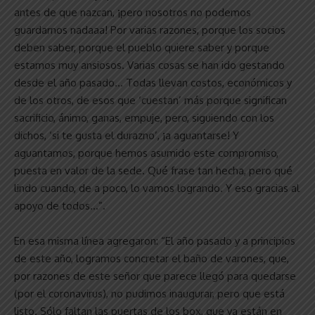
antes de que nazcan, ¡pero nosotros no podemos
guardarnos nadaaa! Por varias razones, porque los socios
deben saber, porque el pueblo quiere saber y porque
estamos muy ansiosos. Varias cosas se han ido gestando
desde el año pasado… Todas llevan costos, económicos y
de los otros, de esos que ‘cuestan’ más porque significan
sacrificio, ánimo, ganas, empuje, pero, siguiendo con los
dichos, ‘si te gusta el durazno’, ¡a aguantarse! Y
aguantamos, porque hemos asumido este compromiso,
puesta en valor de la sede. Qué frase tan hecha, pero qué
lindo cuando, de a poco, lo vamos logrando. Y eso gracias al
apoyo de todos…”.
En esa misma línea agregaron: “El año pasado y a principios
de este año, logramos concretar el baño de varones, que,
por razones de este señor que parece llegó para quedarse
(por el coronavirus), no pudimos inaugurar, pero que está
listo. Sólo faltan las puertas de los box, que ya están en