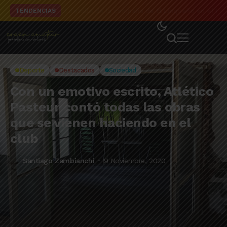
El detalle de la campaña de El Linqueño en el to
TENDENCIAS
Deporte
Destacados
Sociedad
Con un emotivo escrito, Atlético
Pasteur contó todas las obras
que se vienen haciendo en el
club
Santiago Zambianchi
9 Noviembre, 2020