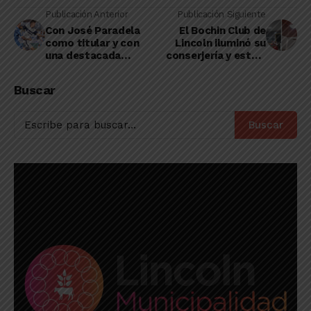
Publicación Anterior
Publicación Siguiente
Con José Paradela
El Bochin Club de
como titular y con
Lincoln iluminó su
una destacada
conserjería y está a
actuación, Gimnasia
punto de revocar su
empató con Vélez 2 a
frente
Buscar
2
Buscar