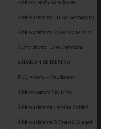
Árbitro: Hernán Mastrángelo
Árbitro asistente 1: Lucas Germanotta
Árbitro asistente 2: Gerardo Lencina
Cuarto árbitro: Lucas Comesaña
SÁBADO 4 DE FEBRERO
17.00 Arsenal – Estudiantes
Árbitro: Leandro Rey Hilfer
Árbitro asistente 1: Andrés Barbieri
Árbitro asistente 2: Ernesto Calegari