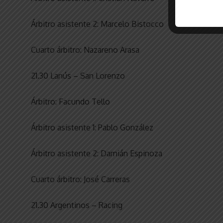
Árbitro asistente 2: Marcelo Bistocco
Cuarto árbitro: Nazareno Arasa
21.30 Lanús – San Lorenzo
Árbitro: Facundo Tello
Árbitro asistente 1: Pablo González
Árbitro asistente 2: Damián Espinoza
Cuarto árbitro: José Carreras
21.30 Argentinos – Racing