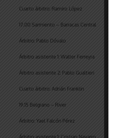
Cuarto árbitro: Ramiro López
17.00 Sarmiento – Barracas Central
Árbitro: Pablo Dóvalo
Árbitro asistente 1: Walter Ferreyra
Árbitro asistente 2: Pablo Gualtieri
Cuarto árbitro: Adrián Franklin
19.15 Belgrano – River
Árbitro: Yael Falcón Pérez
Árbitro asistente 1: Cristian Navarro