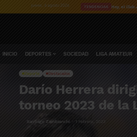
jueves , 6 agosto 2026
El detalle d
TENDENCIAS
INICIO
DEPORTES
SOCIEDAD
LIGA AMATEUR
Deporte
Destacados
Darío Herrera dirig
torneo 2023 de la 
Santiago Zambianchi
1 Febrero, 2023