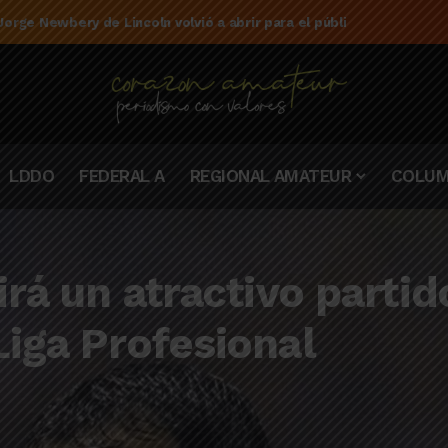
e la campaña de El Linqueño en el torneo Federal A 2025/2026
LDDO
FEDERAL A
REGIONAL AMATEUR
COLUM
irá un atractivo partid
Liga Profesional