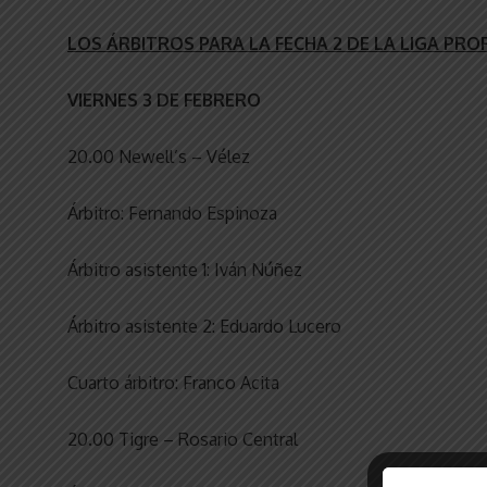
LOS ÁRBITROS PARA LA FECHA 2 DE LA LIGA PRO
VIERNES 3 DE FEBRERO
20.00 Newell’s – Vélez
Árbitro: Fernando Espinoza
Árbitro asistente 1: Iván Núñez
Árbitro asistente 2: Eduardo Lucero
Cuarto árbitro: Franco Acita
20.00 Tigre – Rosario Central