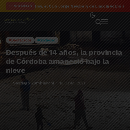
El detalle de la campaña de El Linqueño en el to
TENDENCIAS
Destacados
Sociedad
Después de 14 años, la provincia
de Córdoba amaneció bajo la
nieve
Santiago Zambianchi
16 Junio, 2021