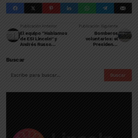
Publicación Anterior
Publicación Siguiente
El equipo “Hablamos
Bomberos
de ESI Lincoln” y
voluntarios: el
Andrés Russo
Presidente
propusieron un
promulgará hoy una
conversatorio sobre
nueva ley que
Buscar
lenguaje inclusivo
beneficiará a los
servidores públicos
de todo el país
Buscar