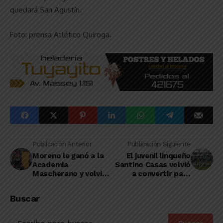
quedará San Agustín.
Foto: prensa Atlético Quiroga.
Publicación Anterior
Publicación Siguiente
Moreno le ganó a la
El juvenil linqueño
Academia
Santino Casas volvió
Mascherano y volvió
a convertir para
a la punta en soledad
Sarmiento
de la Zona B
Buscar