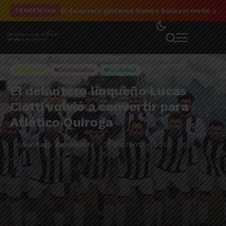
El delantero pintense Ramiro Barisoni metió cua
TENDENCIAS
Deporte
Destacados
Sociedad
El delantero linqueño Lucas
Ciotti volvió a convertir para
Atlético Quiroga
Santiago Zambianchi
25 Septiembre, 2022