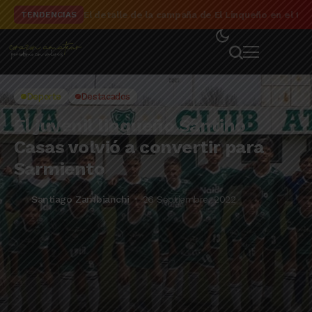
El detalle de la campaña de El Linqueño en el to
TENDENCIAS
Deporte
Destacados
El juvenil linqueño Santino
Casas volvió a convertir para
Sarmiento
Santiago Zambianchi
26 Septiembre, 2022