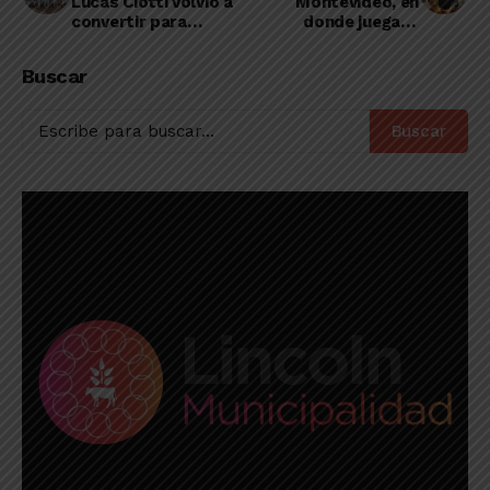
Lucas Ciotti volvió a
Montevideo, en
convertir para
donde juega el
Atlético Quiroga
roberense Abadía,
campeón de la
Buscar
Segunda División de
Uruguay
Buscar