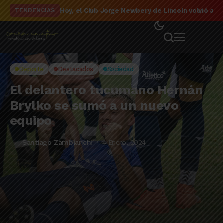
El detalle de la campaña de El Linqueño en el to
TENDENCIAS
Deporte
Destacados
Sociedad
El delantero tucumano Hernán
Brylko se sumó a un nuevo
equipo
Santiago Zambianchi
4 Enero, 2024