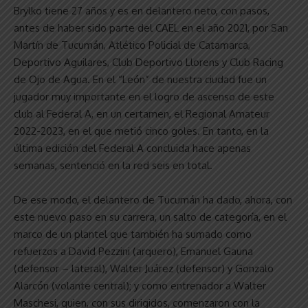
Brylko tiene 27 años y es en delantero neto, con pasos,
antes de haber sido parte del CAEL en el año 2021, por San
Martín de Tucumán, Atlético Policial de Catamarca,
Deportivo Aguilares, Club Deportivo Llorens y Club Racing
de Ojo de Agua. En el “León” de nuestra ciudad fue un
jugador muy importante en el logro de ascenso de este
club al Federal A, en un certamen, el Regional Amateur
2022-2023, en el que metió cinco goles. En tanto, en la
última edición del Federal A concluida hace apenas
semanas, sentenció en la red seis en total.
De ese modo, el delantero de Tucumán ha dado, ahora, con
este nuevo paso en su carrera, un salto de categoría, en el
marco de un plantel que también ha sumado como
refuerzos a David Pezzini (arquero), Emanuel Gauna
(defensor – lateral), Walter Juárez (defensor) y Gonzalo
Alarcón (volante central); y como entrenador a Walter
Maschesi, quien, con sus dirigidos, comenzaron con la