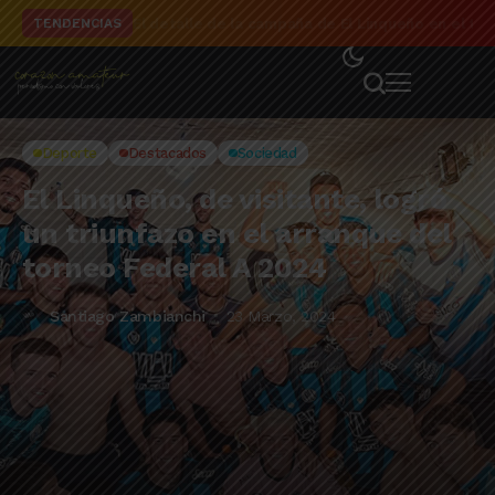
El detalle de la campaña de El Linqueño en el to
TENDENCIAS
Deporte
Destacados
Sociedad
El Linqueño, de visitante, logró
un triunfazo en el arranque del
torneo Federal A 2024
Santiago Zambianchi
23 Marzo, 2024