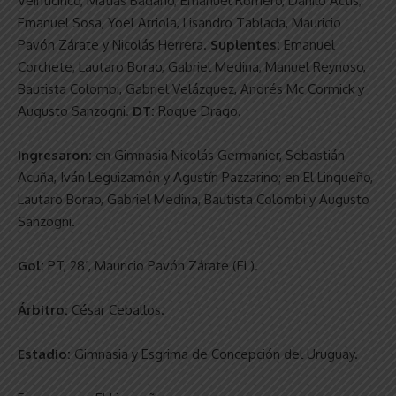
Veinticinco, Matías Badano, Emanuel Romero, Danilo Actis,
Emanuel Sosa, Yoel Arriola, Lisandro Tablada, Mauricio
Pavón Zárate y Nicolás Herrera.
Suplentes:
Emanuel
Corchete, Lautaro Borao, Gabriel Medina, Manuel Reynoso,
Bautista Colombi, Gabriel Velázquez, Andrés Mc Cormick y
Augusto Sanzogni.
DT:
Roque Drago.
Ingresaron:
en Gimnasia Nicolás Germanier, Sebastián
Acuña, Iván Leguizamón y Agustín Pazzarino; en El Linqueño,
Lautaro Borao, Gabriel Medina, Bautista Colombi y Augusto
Sanzogni.
Gol:
PT, 28’, Mauricio Pavón Zárate (EL).
Árbitro:
César Ceballos.
Estadio:
Gimnasia y Esgrima de Concepción del Uruguay.