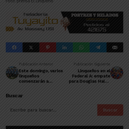
Foto: prensa El Linqueño
Publicación Anterior
Publicación Siguiente
Este domingo, varios
Linqueños en el
linqueños
Federal A: empate
comenzarán a
para Douglas Haig y
competir en el
victoria para Ciudad
Apertura de la Liga
de Bolívar
Buscar
de General Villegas
Buscar