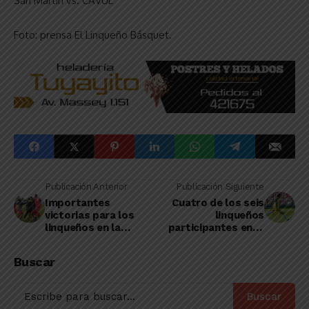
San Martín vs. CAVUL
Foto: prensa El Linqueño Básquet.
Publicación Anterior
Publicación Siguiente
Importantes
Cuatro de los seis
victorias para los
linqueños
linqueños en la
participantes en la
octava fecha del
Primera Nacional
torneo Federal A
tuvieron acción por
Buscar
la fecha 15
Buscar