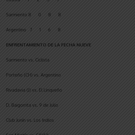
Sarmiento 8 0 8 8
Argentino 7 1 6 8
ENFRENTAMIENTO DE LA FECHA NUEVE
Sarmiento vs. Ciclista
Porteño (CH) vs. Argentino
Rivadavia (J) vs. El Linqueño
D. Baigorrita vs. 9 de Julio
Club Junín vs. Los Indios