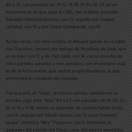
80 a 72, con parciales de 29-12, 14-18, 21-19 y 16-23, en un
encuentro en el que, para el CAEL, fue máximo anotador
Salvador Machinandiarena, con 23, seguido por Joaquín
Larzabal, con 19; y por Felipe Giangrande, con 16.
Así las cosas, con esta victoria, el Albiazul quedó en la tabla
con 13 puntos, tercero, por debajo de Rivadavia de Junín, que
es el líder, con 15; y de Club Junín, con 14, con la cosecha de
cinco partidos ganados y tres perdidos, con un próximo rival,
el de la fecha nueve, que será el propio Rivadavia, al que
enfrentará en condición de visitante.
Por su parte, el “Vago”, el mismo viernes, también en su
estadio, cayó ante “Riva” 84 a 67, con parciales de 19-34, 23-
16, 16-16 y 9-18, siendo su goleador de ocasión Rafael Stola,
con 14; seguido por Martín Alonso, con 13; y por Ezequiel”
quiqui” Urbieta y “Nico” Pastorino, con 11. Asimismo, el
goleador del partido fue Diego Lorio, del elenco triunfador,