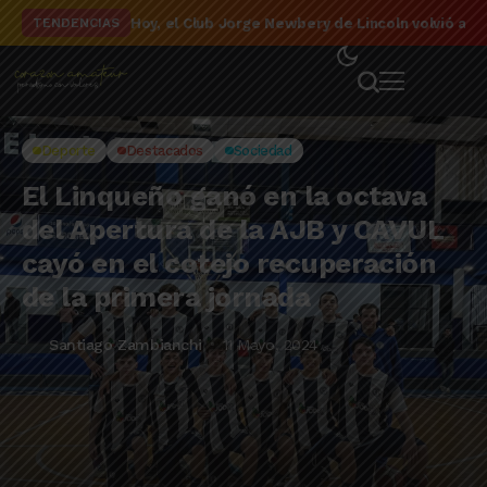
El detalle de la campaña de El Linqueño en el to
TENDENCIAS
Deporte
Destacados
Sociedad
El Linqueño ganó en la octava
del Apertura de la AJB y CAVUL
cayó en el cotejo recuperación
de la primera jornada
Santiago Zambianchi
11 Mayo, 2024