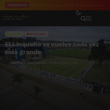
El detalle de la campaña de El Linqueño en el to
TENDENCIAS
Deporte
Destacados
El Linqueño se vuelve cada vez
más grande
Santiago Zambianchi
4 Diciembre, 2019