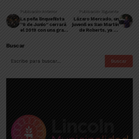
Publicación Anterior
Publicación Siguiente
La peña linqueñista
Lázaro Mercado, un
“6 de Junio” cerrará
juvenil ex San Martín
el 2019 con una gran
de Roberts, ya es
cena
jugador de River
Plate
Buscar
Buscar