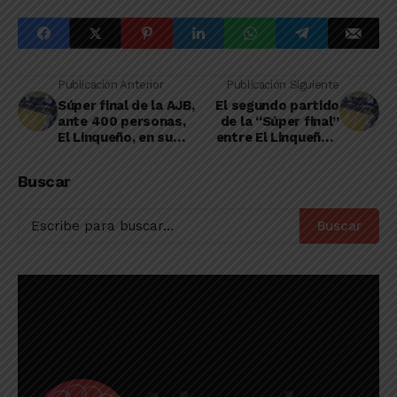
Publicación Anterior
Publicación Siguiente
Súper final de la AJB,
El segundo partido
ante 400 personas,
de la “Súper final”
El Linqueño, en su
entre El Linqueño y
casa, se quedó con el
CAVUL se jugaría en
primer cotejo
el “Eduardo Pis
Buscar
Ágata”
Buscar