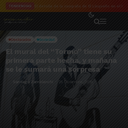
El detalle de la campaña de El Linqueño en el to
TENDENCIAS
Destacados
Sociedad
El mural del “Tormo” tiene su
primera parte hecha, y mañana
se le sumará una sorpresa
Santiago Zambianchi
25 Diciembre, 2019