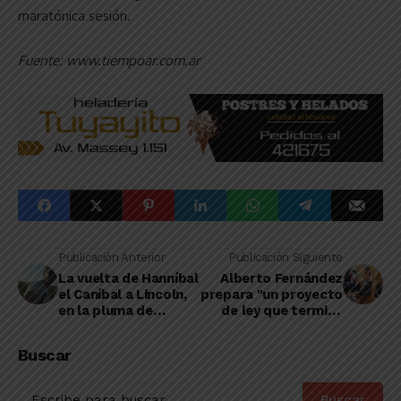
maratónica sesión.
Fuente: www.tiempoar.com.ar
Publicación Anterior
Publicación Siguiente
La vuelta de Hanníbal
Alberto Fernández
el Caníbal a Lincoln,
prepara "un proyecto
en la pluma de
de ley que termine
Ezequiel Tujague
con las jubilaciones
de privilegio"
Buscar
Buscar