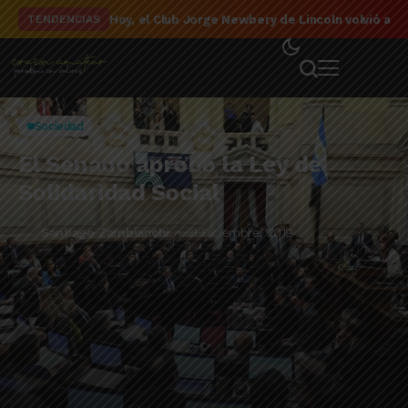
El detalle de la campaña de El Linqueño en el to
TENDENCIAS
Sociedad
El Senado aprobó la Ley de
Solidaridad Social
Santiago Zambianchi
21 Diciembre, 2019