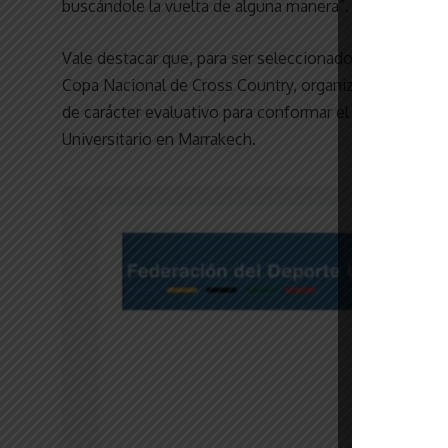
buscándole la vuelta de alguna manera”.
Vale destacar que, para ser seleccionado formalmente p
Copa Nacional de Cross Country, organizada por la Fe
de carácter evaluativo para conformar el preequipo de
Universitario en Marrakech.