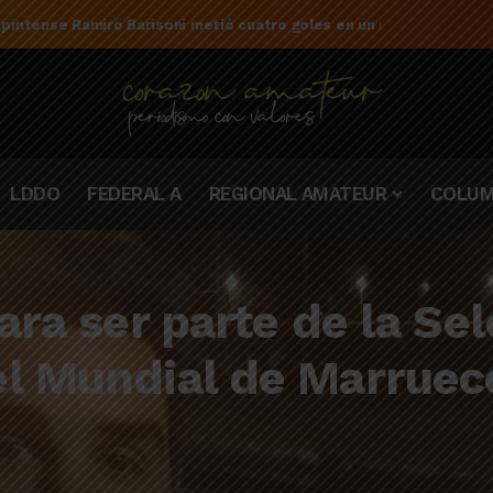
 pintense Ramiro Barisoni metió cuatro goles en un mismo partido
LDDO
FEDERAL A
REGIONAL AMATEUR
COLUM
ara ser parte de la Se
el Mundial de Marruec