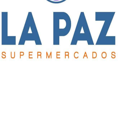
ara ser parte del Mundial, Escalser había participado en la
deración del Deporte Universitario Argentino, un torneo que er
 seis participantes que competirá en el Mundial de Atletismo