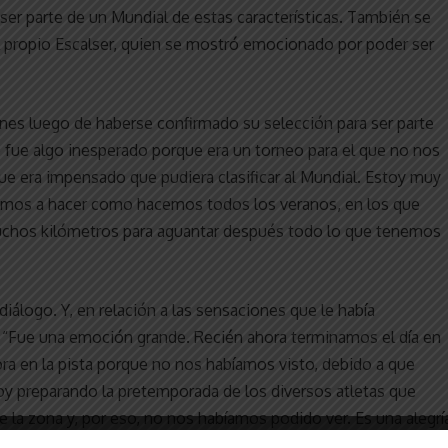
a ser parte de un Mundial de estas características. También se
 propio Escalser, quien se mostró emocionado por poder ser
ones luego de haberse confirmado su selección para ser parte
ue fue algo inesperado porque era un torneo para el que no nos
e era impensado que pudiera clasificar al Mundial. Estoy muy
vamos a hacer como hacemos todos los veranos, en los que
uchos kilómetros para aguantar después todo lo que tenemos
diálogo. Y, en relación a las sensaciones que le había
 “Fue una emoción grande. Recién ahora terminamos el día en
ra en la pista porque no nos habíamos visto, debido a que
stoy preparando la pretemporada de los diversos atletas que
 la zona y, por eso, no nos habíamos podido ver. Es una alegrí
 2017, que, por pocos segundos, Alexis quedó afuera del