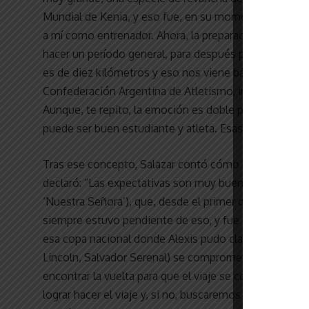
Mundial de Kenia, y eso fue, en su momento, una frus
a mí como entrenador. Ahora, la preparación se va a 
hacer un período general, para después pasar al precom
es de diez kilómetros y eso nos viene bárbaro, porque
Confederación Argentina de Atletismo, intentar hacer
Aunque, te repito, la emoción es doble porque, más a
puede ser buen estudiante y atleta. Esas son las sen
Tras ese concepto, Salazar contó cómo harán para pale
declaró: “Las expectativas son muy buenas. Estamos m
‘Nuestra Señora’), que, desde el primer día, se mostró
siempre estuvo pendiente de eso, y fue quien, mediante
esa copa nacional donde Alexis pudo clasificar. Tambi
Lincoln, Salvador Serenal) se comprometió a hacer un
encontrar la vuelta para que el viaje se concrete. S
lograr hacer el viaje y, si no, buscaremos la manera de 