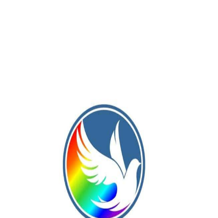
tración muy grande que nos permitió crecer, a él como atleta y
basar en, como había dicho Alexis, aumentar los volúmenes y
petitivo y luego al período específico. La distancia del cross
 vamos a utilizar esos volúmenes para, después, en lo que es 
 la marca para el Sudamericano Sub-20, en 5.000 metros.
llá de todo, no hay excusas. Se puede ser buen alumno, se
saciones que tenemos”.
ar los costos del viaje que tendrá que realizar Alexis. Entonc
uy agradecidos con el Instituto (de Educación Física del
 predispuesto en ayudar a Alexis. Su director, Marcelo Peletay,
 su rol de director, le pagó el pasaje de Escalser a Tandil par
én en un encuentro informal, en un kiosco, el intendente (de
a reunión con nosotros para apoyarnos, así que le vamos a
abemos que contamos con el apoyo de esta gente para poder
hacer el traslado, ya sea trabajando, haciendo rifas o