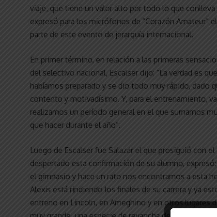
viaje, que tiene un valor alto por todo lo que conllev
expresó para los micrófonos de “Corazón Amateur” el
parte de este evento de jerarquía internacional.
En primer término, en relación a las primeras sensaci
del selectivo nacional, Escalser dijo: “La verdad es q
habíamos preparado y se dio todo muy rápido, dado qu
contento y motivadísimo. Y, para el entrenamiento, 
realizamos un período general en el que sumamos m
que hacer durante el año”.
Luego de Escalser fue Salazar el que prosiguió con el 
despertado esta confirmación de su alumno, expresó:
el gimnasio y hace un rato nos encontramos a esta ho
Alexis está rindiendo los finales de su carrera y ya e
entreno en Lincoln, en Ameghino y en otros lugares de
muy grande, una especie de revancha de lo que fue el