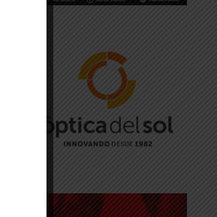
la
es
a