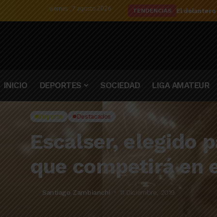
viernes , 7 agosto 2026
El delantero
TENDENCIAS
INICIO
DEPORTES
SOCIEDAD
LIGA AMATEUR
Deporte
Destacados
Escalser, elegido p
que competirá en 
Santiago Zambianchi
11 Diciembre, 2019