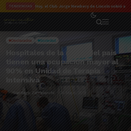
El detalle de la campaña de El Linqueño en el to
TENDENCIAS
Destacados
Sociedad
Hospitales de la mitad del país
tienen una ocupación mayor al
90% en Unidad de Terapia
Intensiva
Santiago Zambianchi
24 Mayo, 2021