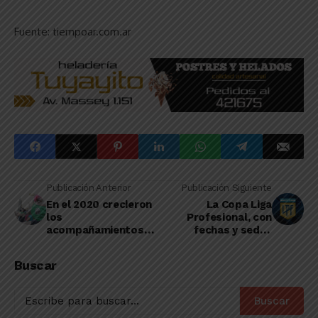
Fuente: tiempoar.com.ar
Publicación Anterior
Publicación Siguiente
En el 2020 crecieron
La Copa Liga
los
Profesional, con
acompañamientos
fechas y sedes
de abortos seguros
posibles para la
definición
Buscar
Buscar