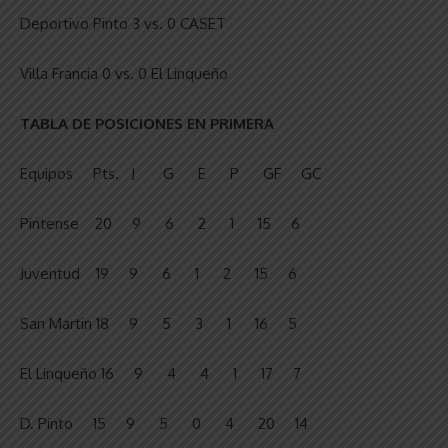
Deportivo Pinto 3 vs. 0 CASET
Villa Francia 0 vs. 0 El Linqueño
TABLA DE POSICIONES EN PRIMERA
Equipos Pts. J G E P GF GC
Pintense 20 9 6 2 1 15 6
Juventud 19 9 6 1 2 15 6
San Martin 18 9 5 3 1 16 5
El Linqueño 16 9 4 4 1 17 7
D. Pinto 15 9 5 0 4 20 14