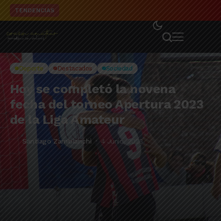
El detalle de la campaña de El Linqueño en el to
TENDENCIAS
Deporte
Destacados
Sociedad
Hoy se completó la novena
fecha del torneo Apertura 2023
de la Liga Amateur
Santiago Zambianchi
4 Junio, 2023