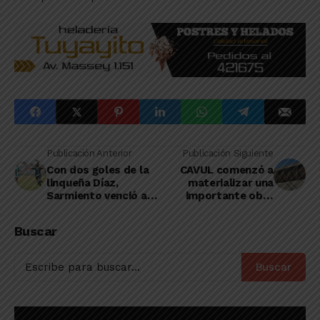
Publicación Anterior
Publicación Siguiente
Con dos goles de la
CAVUL comenzó a
linqueña Díaz,
materializar una
Sarmiento venció a
importante obra
San Miguel y sigue
edilicia en su
prendido arriba
gimnasio de la
Buscar
avenida Alem
Buscar