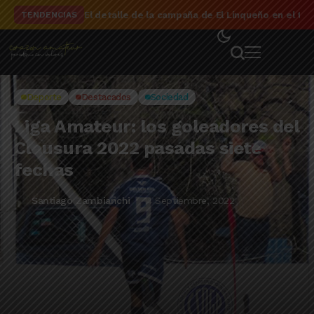
El detalle de la campaña de El Linqueño en el to
TENDENCIAS
Deporte
Destacados
Sociedad
Liga Amateur: los goleadores del
Clausura 2022 pasadas siete
fechas
Santiago Zambianchi
14 Septiembre, 2022