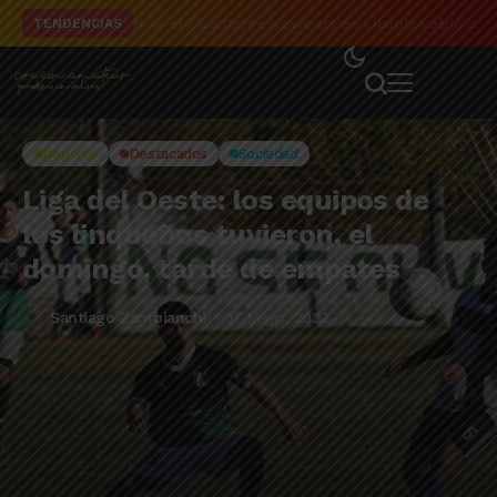
El detalle de la campaña de El Linqueño en el to
TENDENCIAS
Deporte
Destacados
Sociedad
Liga del Oeste: los equipos de
los linqueños tuvieron, el
domingo, tarde de empates
Santiago Zambianchi
17 Mayo, 2022