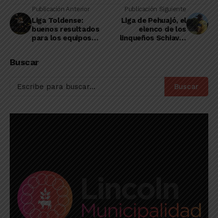
Publicación Anterior
Publicación Siguiente
Liga Toldense:
Liga de Pehuajó, el
buenos resultados
elenco de los
para los equipos
linqueños Schiavi y
donde juegan
Viñales, segundo en
linqueños
su zona
Buscar
Buscar