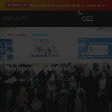
El detalle de la campaña de El Linqueño en el to
TENDENCIAS
Destacados
Sociedad
Lincoln: 145 personas con
discapacidad recibieron un Pase
Libre Multimodal para viajar en
transportes públicos
Santiago Zambianchi
26 Mayo, 2022